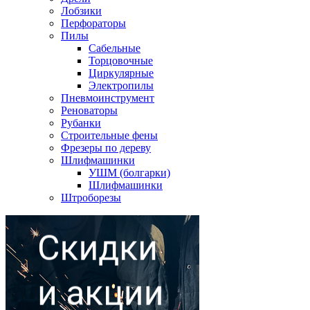
Лобзики
Перфораторы
Пилы
Сабельные
Торцовочные
Циркулярные
Электропилы
Пневмоинструмент
Реноваторы
Рубанки
Строительные фены
Фрезеры по дереву
Шлифмашинки
УШМ (болгарки)
Шлифмашинки
Штроборезы