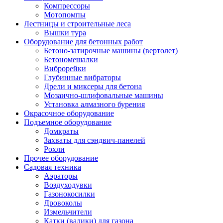
Компрессоры
Мотопомпы
Лестницы и строительные леса
Вышки тура
Оборудование для бетонных работ
Бетоно-затирочные машины (вертолет)
Бетономешалки
Виброрейки
Глубинные вибраторы
Дрели и миксеры для бетона
Мозаично-шлифовальные машины
Установка алмазного бурения
Окрасочное оборудование
Подъемное оборудование
Домкраты
Захваты для сэндвич-панелей
Рохли
Прочее оборудование
Садовая техника
Аэраторы
Воздуходувки
Газонокосилки
Дровоколы
Измельчители
Катки (валики) для газона