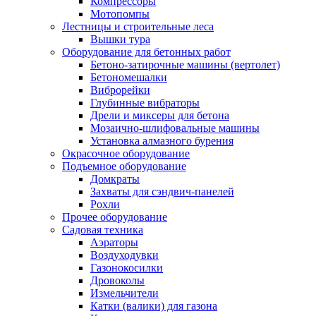
Компрессоры
Мотопомпы
Лестницы и строительные леса
Вышки тура
Оборудование для бетонных работ
Бетоно-затирочные машины (вертолет)
Бетономешалки
Виброрейки
Глубинные вибраторы
Дрели и миксеры для бетона
Мозаично-шлифовальные машины
Установка алмазного бурения
Окрасочное оборудование
Подъемное оборудование
Домкраты
Захваты для сэндвич-панелей
Рохли
Прочее оборудование
Садовая техника
Аэраторы
Воздуходувки
Газонокосилки
Дровоколы
Измельчители
Катки (валики) для газона