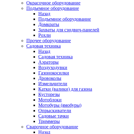
Окрасочное оборудование
Подъемное оборудование
Назад
Подъемное оборудование
Домкраты
Захваты для сэндвич-панелей
Рохли
Прочее оборудование
Садовая техника
Назад
Садовая техника
Аэраторы
Воздуходувки
Газонокосилки
Дровоколы
Измельчители
Катки (валики) для газона
Кусторезы
Мотоблоки
Мотобуры (ямобуры)
Опрыскиватели
Садовые тачки
Триммеры
Сварочное оборудование
Назад