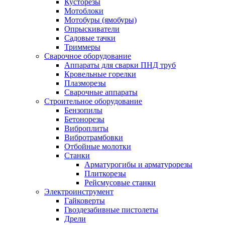
Кусторезы
Мотоблоки
Мотобуры (ямобуры)
Опрыскиватели
Садовые тачки
Триммеры
Сварочное оборудование
Аппараты для сварки ПНД труб
Кровельные горелки
Плазморезы
Сварочные аппараты
Строительное оборудование
Бензопилы
Бетонорезы
Виброплиты
Вибротрамбовки
Отбойные молотки
Станки
Арматурогибы и арматурорезы
Плиткорезы
Рейсмусовые станки
Электроинструмент
Гайковерты
Гвоздезабивные пистолеты
Дрели