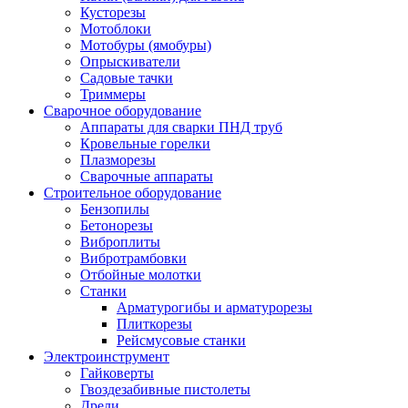
Кусторезы
Мотоблоки
Мотобуры (ямобуры)
Опрыскиватели
Садовые тачки
Триммеры
Сварочное оборудование
Аппараты для сварки ПНД труб
Кровельные горелки
Плазморезы
Сварочные аппараты
Строительное оборудование
Бензопилы
Бетонорезы
Виброплиты
Вибротрамбовки
Отбойные молотки
Станки
Арматурогибы и арматурорезы
Плиткорезы
Рейсмусовые станки
Электроинструмент
Гайковерты
Гвоздезабивные пистолеты
Дрели