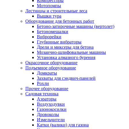
Компрессоры
Мотопомпы
Лестницы и строительные леса
Вышки тура
Оборудование для бетонных работ
Бетоно-затирочные машины (вертолет)
Бетономешалки
Виброрейки
Глубинные вибраторы
Дрели и миксеры для бетона
Мозаично-шлифовальные машины
Установка алмазного бурения
Окрасочное оборудование
Подъемное оборудование
Домкраты
Захваты для сэндвич-панелей
Рохли
Прочее оборудование
Садовая техника
Аэраторы
Воздуходувки
Газонокосилки
Дровоколы
Измельчители
Катки (валики) для газона