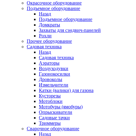
Окрасочное оборудование
Подъемное оборудование
Назад
Подъемное оборудование
Домкраты
Захваты для сэндвич-панелей
Рохли
Прочее оборудование
Садовая техника
Назад
Садовая техника
Аэраторы
Воздуходувки
Газонокосилки
Дровоколы
Измельчители
Катки (валики) для газона
Кусторезы
Мотоблоки
Мотобуры (ямобуры)
Опрыскиватели
Садовые тачки
Триммеры
Сварочное оборудование
Назад