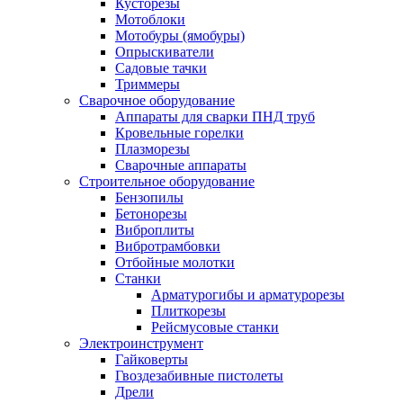
Кусторезы
Мотоблоки
Мотобуры (ямобуры)
Опрыскиватели
Садовые тачки
Триммеры
Сварочное оборудование
Аппараты для сварки ПНД труб
Кровельные горелки
Плазморезы
Сварочные аппараты
Строительное оборудование
Бензопилы
Бетонорезы
Виброплиты
Вибротрамбовки
Отбойные молотки
Станки
Арматурогибы и арматурорезы
Плиткорезы
Рейсмусовые станки
Электроинструмент
Гайковерты
Гвоздезабивные пистолеты
Дрели