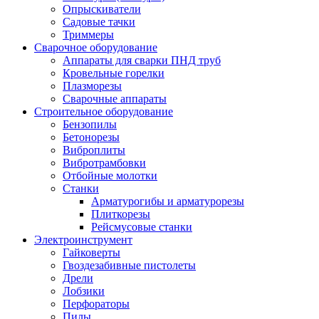
Опрыскиватели
Садовые тачки
Триммеры
Сварочное оборудование
Аппараты для сварки ПНД труб
Кровельные горелки
Плазморезы
Сварочные аппараты
Строительное оборудование
Бензопилы
Бетонорезы
Виброплиты
Вибротрамбовки
Отбойные молотки
Станки
Арматурогибы и арматурорезы
Плиткорезы
Рейсмусовые станки
Электроинструмент
Гайковерты
Гвоздезабивные пистолеты
Дрели
Лобзики
Перфораторы
Пилы