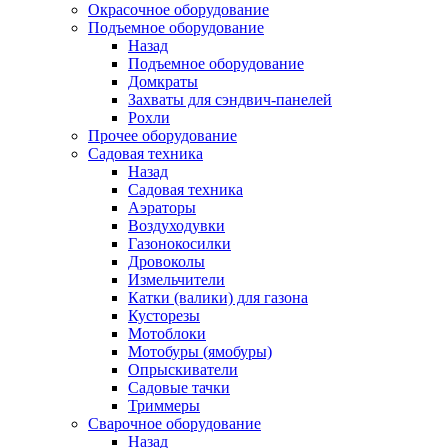
Окрасочное оборудование
Подъемное оборудование
Назад
Подъемное оборудование
Домкраты
Захваты для сэндвич-панелей
Рохли
Прочее оборудование
Садовая техника
Назад
Садовая техника
Аэраторы
Воздуходувки
Газонокосилки
Дровоколы
Измельчители
Катки (валики) для газона
Кусторезы
Мотоблоки
Мотобуры (ямобуры)
Опрыскиватели
Садовые тачки
Триммеры
Сварочное оборудование
Назад