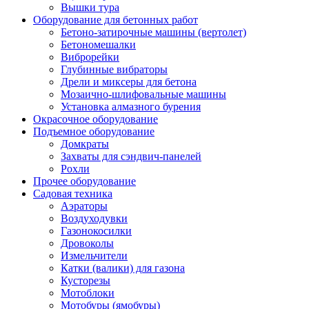
Вышки тура
Оборудование для бетонных работ
Бетоно-затирочные машины (вертолет)
Бетономешалки
Виброрейки
Глубинные вибраторы
Дрели и миксеры для бетона
Мозаично-шлифовальные машины
Установка алмазного бурения
Окрасочное оборудование
Подъемное оборудование
Домкраты
Захваты для сэндвич-панелей
Рохли
Прочее оборудование
Садовая техника
Аэраторы
Воздуходувки
Газонокосилки
Дровоколы
Измельчители
Катки (валики) для газона
Кусторезы
Мотоблоки
Мотобуры (ямобуры)