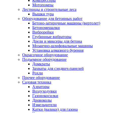
Компрессоры
Мотопомпы
Лестницы и строительные леса
Вышки тура
Оборудование для бетонных работ
Бетоно-затирочные машины (вертолет)
Бетономешалки
Виброрейки
Глубинные вибраторы
Дрели и миксеры для бетона
Мозаично-шлифовальные машины
Установка алмазного бурения
Окрасочное оборудование
Подъемное оборудование
Домкраты
Захваты для сэндвич-панелей
Рохли
Прочее оборудование
Садовая техника
Аэраторы
Воздуходувки
Газонокосилки
Дровоколы
Измельчители
Катки (валики) для газона