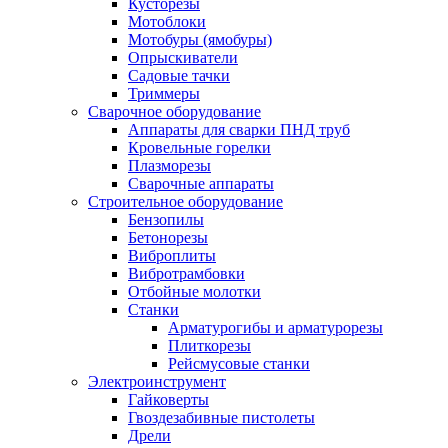
Кусторезы
Мотоблоки
Мотобуры (ямобуры)
Опрыскиватели
Садовые тачки
Триммеры
Сварочное оборудование
Аппараты для сварки ПНД труб
Кровельные горелки
Плазморезы
Сварочные аппараты
Строительное оборудование
Бензопилы
Бетонорезы
Виброплиты
Вибротрамбовки
Отбойные молотки
Станки
Арматурогибы и арматурорезы
Плиткорезы
Рейсмусовые станки
Электроинструмент
Гайковерты
Гвоздезабивные пистолеты
Дрели