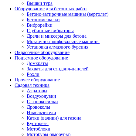
Вышки тура
Оборудование для бетонных работ
Бетоно-затирочные машины (вертолет)
Бетономешалки
Виброрейки
Глубинные вибраторы
Дрели и миксеры для бетона
Мозаично-шлифовальные машины
Установка алмазного бурения
Окрасочное оборудование
Подъемное оборудование
Домкраты
Захваты для сэндвич-панелей
Рохли
Прочее оборудование
Садовая техника
Аэраторы
Воздуходувки
Газонокосилки
Дровоколы
Измельчители
Катки (валики) для газона
Кусторезы
Мотоблоки
Мотобуры (ямобуры)