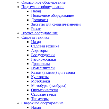
Окрасочное оборудование
Подъемное оборудование
Назад
Подъемное оборудование
Домкраты
Захваты для сэндвич-панелей
Рохли
Прочее оборудование
Садовая техника
Назад
Садовая техника
Аэраторы
Воздуходувки
Газонокосилки
Дровоколы
Измельчители
Катки (валики) для газона
Кусторезы
Мотоблоки
Мотобуры (ямобуры)
Опрыскиватели
Садовые тачки
Триммеры
Сварочное оборудование
Назад