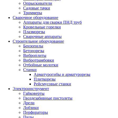
Опрыскиватели
Садовые тачки
Триммеры
Сварочное оборудование
Аппараты для сварки ПНД труб
Кровельные горелки
Плазморезы
Сварочные аппараты
Строительное оборудование
Бензопилы
Бетонорезы
Виброплиты
Вибротрамбовки
Отбойные молотки
Станки
Арматурогибы и арматурорезы
Плиткорезы
Рейсмусовые станки
Электроинструмент
Гайковерты
Гвоздезабивные пистолеты
Дрели
Лобзики
Перфораторы
Пилы