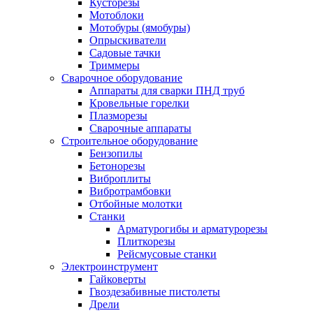
Кусторезы
Мотоблоки
Мотобуры (ямобуры)
Опрыскиватели
Садовые тачки
Триммеры
Сварочное оборудование
Аппараты для сварки ПНД труб
Кровельные горелки
Плазморезы
Сварочные аппараты
Строительное оборудование
Бензопилы
Бетонорезы
Виброплиты
Вибротрамбовки
Отбойные молотки
Станки
Арматурогибы и арматурорезы
Плиткорезы
Рейсмусовые станки
Электроинструмент
Гайковерты
Гвоздезабивные пистолеты
Дрели