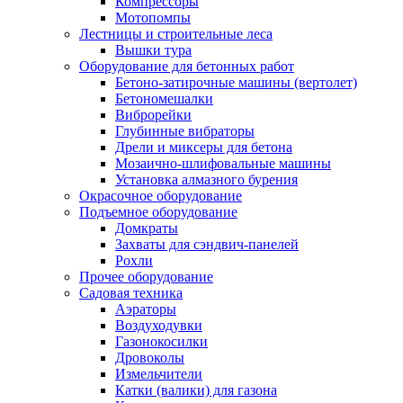
Компрессоры
Мотопомпы
Лестницы и строительные леса
Вышки тура
Оборудование для бетонных работ
Бетоно-затирочные машины (вертолет)
Бетономешалки
Виброрейки
Глубинные вибраторы
Дрели и миксеры для бетона
Мозаично-шлифовальные машины
Установка алмазного бурения
Окрасочное оборудование
Подъемное оборудование
Домкраты
Захваты для сэндвич-панелей
Рохли
Прочее оборудование
Садовая техника
Аэраторы
Воздуходувки
Газонокосилки
Дровоколы
Измельчители
Катки (валики) для газона