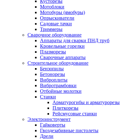
Кусторезы
Мотоблоки
Мотобуры (ямобуры)
Опрыскиватели
Садовые тачки
Триммеры
Сварочное оборудование
Аппараты для сварки ПНД труб
Кровельные горелки
Плазморезы
Сварочные аппараты
Строительное оборудование
Бензопилы
Бетонорезы
Виброплиты
Вибротрамбовки
Отбойные молотки
Станки
Арматурогибы и арматурорезы
Плиткорезы
Рейсмусовые станки
Электроинструмент
Гайковерты
Гвоздезабивные пистолеты
Дрели