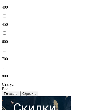
400
450
600
700
800
Статус
Все