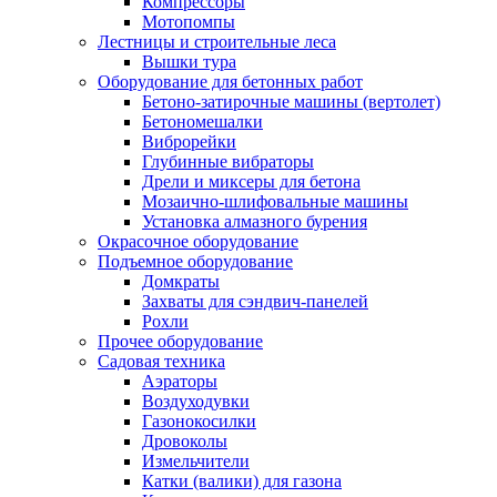
Компрессоры
Мотопомпы
Лестницы и строительные леса
Вышки тура
Оборудование для бетонных работ
Бетоно-затирочные машины (вертолет)
Бетономешалки
Виброрейки
Глубинные вибраторы
Дрели и миксеры для бетона
Мозаично-шлифовальные машины
Установка алмазного бурения
Окрасочное оборудование
Подъемное оборудование
Домкраты
Захваты для сэндвич-панелей
Рохли
Прочее оборудование
Садовая техника
Аэраторы
Воздуходувки
Газонокосилки
Дровоколы
Измельчители
Катки (валики) для газона