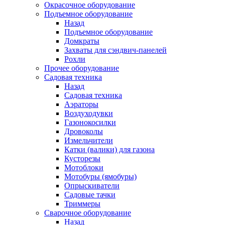
Окрасочное оборудование
Подъемное оборудование
Назад
Подъемное оборудование
Домкраты
Захваты для сэндвич-панелей
Рохли
Прочее оборудование
Садовая техника
Назад
Садовая техника
Аэраторы
Воздуходувки
Газонокосилки
Дровоколы
Измельчители
Катки (валики) для газона
Кусторезы
Мотоблоки
Мотобуры (ямобуры)
Опрыскиватели
Садовые тачки
Триммеры
Сварочное оборудование
Назад