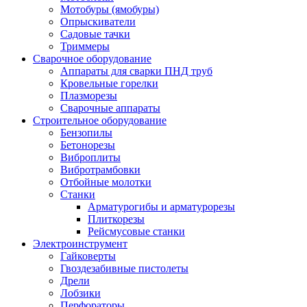
Мотобуры (ямобуры)
Опрыскиватели
Садовые тачки
Триммеры
Сварочное оборудование
Аппараты для сварки ПНД труб
Кровельные горелки
Плазморезы
Сварочные аппараты
Строительное оборудование
Бензопилы
Бетонорезы
Виброплиты
Вибротрамбовки
Отбойные молотки
Станки
Арматурогибы и арматурорезы
Плиткорезы
Рейсмусовые станки
Электроинструмент
Гайковерты
Гвоздезабивные пистолеты
Дрели
Лобзики
Перфораторы