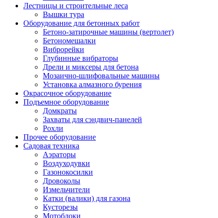
Лестницы и строительные леса
Вышки тура
Оборудование для бетонных работ
Бетоно-затирочные машины (вертолет)
Бетономешалки
Виброрейки
Глубинные вибраторы
Дрели и миксеры для бетона
Мозаично-шлифовальные машины
Установка алмазного бурения
Окрасочное оборудование
Подъемное оборудование
Домкраты
Захваты для сэндвич-панелей
Рохли
Прочее оборудование
Садовая техника
Аэраторы
Воздуходувки
Газонокосилки
Дровоколы
Измельчители
Катки (валики) для газона
Кусторезы
Мотоблоки