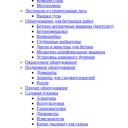
Компрессоры
Мотопомпы
Лестницы и строительные леса
Вышки тура
Оборудование для бетонных работ
Бетоно-затирочные машины (вертолет)
Бетономешалки
Виброрейки
Глубинные вибраторы
Дрели и миксеры для бетона
Мозаично-шлифовальные машины
Установка алмазного бурения
Окрасочное оборудование
Подъемное оборудование
Домкраты
Захваты для сэндвич-панелей
Рохли
Прочее оборудование
Садовая техника
Аэраторы
Воздуходувки
Газонокосилки
Дровоколы
Измельчители
Катки (валики) для газона