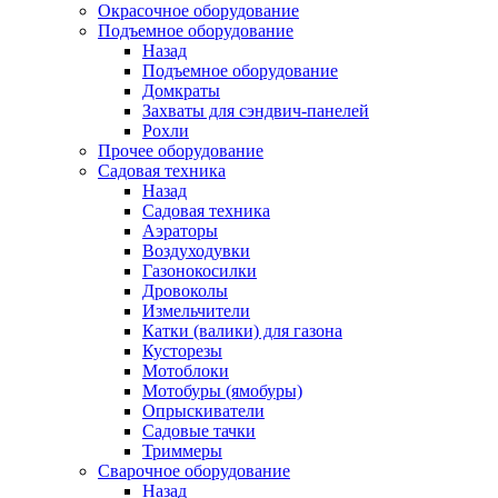
Окрасочное оборудование
Подъемное оборудование
Назад
Подъемное оборудование
Домкраты
Захваты для сэндвич-панелей
Рохли
Прочее оборудование
Садовая техника
Назад
Садовая техника
Аэраторы
Воздуходувки
Газонокосилки
Дровоколы
Измельчители
Катки (валики) для газона
Кусторезы
Мотоблоки
Мотобуры (ямобуры)
Опрыскиватели
Садовые тачки
Триммеры
Сварочное оборудование
Назад