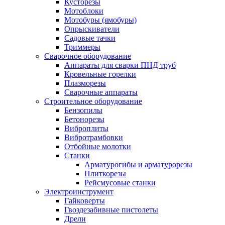
Кусторезы
Мотоблоки
Мотобуры (ямобуры)
Опрыскиватели
Садовые тачки
Триммеры
Сварочное оборудование
Аппараты для сварки ПНД труб
Кровельные горелки
Плазморезы
Сварочные аппараты
Строительное оборудование
Бензопилы
Бетонорезы
Виброплиты
Вибротрамбовки
Отбойные молотки
Станки
Арматурогибы и арматурорезы
Плиткорезы
Рейсмусовые станки
Электроинструмент
Гайковерты
Гвоздезабивные пистолеты
Дрели