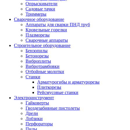
Опрыскиватели
Садовые тачки
Триммеры
Сварочное оборудование
Аппараты для сварки ПНД труб
Кровельные горелки
Плазморезы
Сварочные аппараты
Строительное оборудование
Бензопилы
Бетонорезы
Виброплиты
Вибротрамбовки
Отбойные молотки
Станки
Арматурогибы и арматурорезы
Плиткорезы
Рейсмусовые станки
Электроинструмент
Гайковерты
Гвоздезабивные пистолеты
Дрели
Лобзики
Перфораторы
Пилы