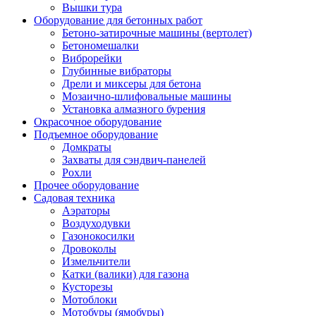
Вышки тура
Оборудование для бетонных работ
Бетоно-затирочные машины (вертолет)
Бетономешалки
Виброрейки
Глубинные вибраторы
Дрели и миксеры для бетона
Мозаично-шлифовальные машины
Установка алмазного бурения
Окрасочное оборудование
Подъемное оборудование
Домкраты
Захваты для сэндвич-панелей
Рохли
Прочее оборудование
Садовая техника
Аэраторы
Воздуходувки
Газонокосилки
Дровоколы
Измельчители
Катки (валики) для газона
Кусторезы
Мотоблоки
Мотобуры (ямобуры)