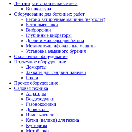
Лестницы и строительные леса
Вышки тура
Оборудование для бетонных работ
Бетоно-затирочные машины (вертолет)
Бетономешалки
Виброрейки
Глубинные вибраторы
Дрели и миксеры для бетона
Мозаично-шлифовальные машины
Установка алмазного бурения
Окрасочное оборудование
Подъемное оборудование
Домкраты
Захваты для сэндвич-панелей
Рохли
Прочее оборудование
Садовая техника
Аэраторы
Воздуходувки
Газонокосилки
Дровоколы
Измельчители
Катки (валики) для газона
Кусторезы
Мотоблоки