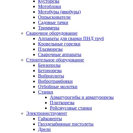
Кусторезы
Мотоблоки
Мотобуры (ямобуры)
Опрыскиватели
Садовые тачки
Триммеры
Сварочное оборудование
Аппараты для сварки ПНД труб
Кровельные горелки
Плазморезы
Сварочные аппараты
Строительное оборудование
Бензопилы
Бетонорезы
Виброплиты
Вибротрамбовки
Отбойные молотки
Станки
Арматурогибы и арматурорезы
Плиткорезы
Рейсмусовые станки
Электроинструмент
Гайковерты
Гвоздезабивные пистолеты
Дрели