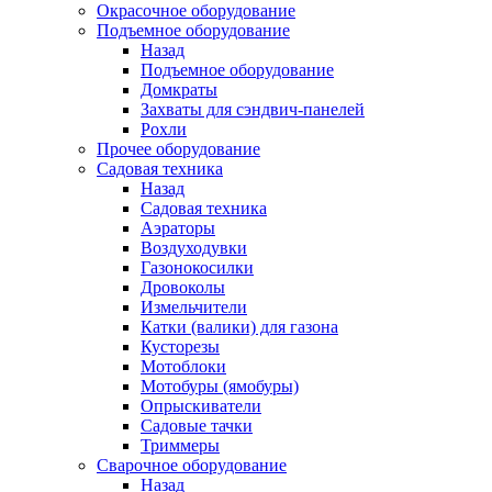
Окрасочное оборудование
Подъемное оборудование
Назад
Подъемное оборудование
Домкраты
Захваты для сэндвич-панелей
Рохли
Прочее оборудование
Садовая техника
Назад
Садовая техника
Аэраторы
Воздуходувки
Газонокосилки
Дровоколы
Измельчители
Катки (валики) для газона
Кусторезы
Мотоблоки
Мотобуры (ямобуры)
Опрыскиватели
Садовые тачки
Триммеры
Сварочное оборудование
Назад