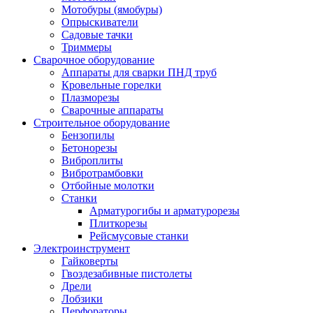
Мотобуры (ямобуры)
Опрыскиватели
Садовые тачки
Триммеры
Сварочное оборудование
Аппараты для сварки ПНД труб
Кровельные горелки
Плазморезы
Сварочные аппараты
Строительное оборудование
Бензопилы
Бетонорезы
Виброплиты
Вибротрамбовки
Отбойные молотки
Станки
Арматурогибы и арматурорезы
Плиткорезы
Рейсмусовые станки
Электроинструмент
Гайковерты
Гвоздезабивные пистолеты
Дрели
Лобзики
Перфораторы