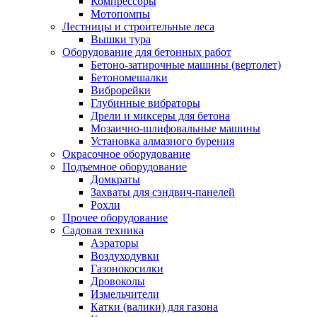
Компрессоры
Мотопомпы
Лестницы и строительные леса
Вышки тура
Оборудование для бетонных работ
Бетоно-затирочные машины (вертолет)
Бетономешалки
Виброрейки
Глубинные вибраторы
Дрели и миксеры для бетона
Мозаично-шлифовальные машины
Установка алмазного бурения
Окрасочное оборудование
Подъемное оборудование
Домкраты
Захваты для сэндвич-панелей
Рохли
Прочее оборудование
Садовая техника
Аэраторы
Воздуходувки
Газонокосилки
Дровоколы
Измельчители
Катки (валики) для газона