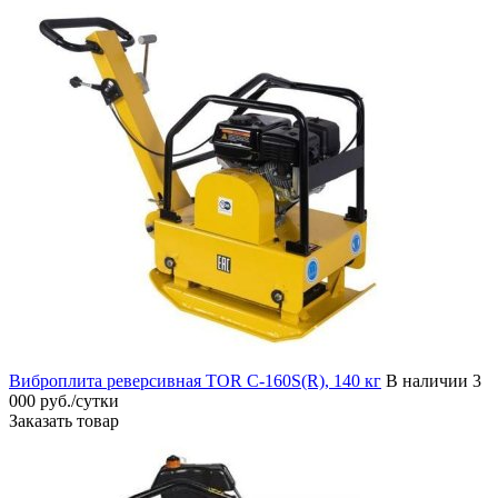
Виброплита реверсивная TOR C-160S(R), 140 кг
В наличии
3
000 руб./сутки
Заказать товар