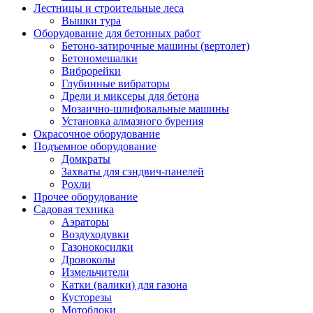
Лестницы и строительные леса
Вышки тура
Оборудование для бетонных работ
Бетоно-затирочные машины (вертолет)
Бетономешалки
Виброрейки
Глубинные вибраторы
Дрели и миксеры для бетона
Мозаично-шлифовальные машины
Установка алмазного бурения
Окрасочное оборудование
Подъемное оборудование
Домкраты
Захваты для сэндвич-панелей
Рохли
Прочее оборудование
Садовая техника
Аэраторы
Воздуходувки
Газонокосилки
Дровоколы
Измельчители
Катки (валики) для газона
Кусторезы
Мотоблоки