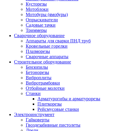
Кусторезы
Мотоблоки
Мотобуры (ямобуры)
Опрыскиватели
Садовые тачки
Триммеры
Сварочное оборудование
Аппараты для сварки ПНД труб
Кровельные горелки
Плазморезы
Сварочные аппараты
Строительное оборудование
Бензопилы
Бетонорезы
Виброплиты
Вибротрамбовки
Отбойные молотки
Станки
Арматурогибы и арматурорезы
Плиткорезы
Рейсмусовые станки
Электроинструмент
Гайковерты
Гвоздезабивные пистолеты
Дрели