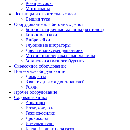
Компрессоры
Мотопомпы
Лестницы и строительные леса
Вышки тура
Оборудование для бетонных работ
Бетоно-затирочные машины (вертолет)
Бетономешалки
Виброрейки
Глубинные вибраторы
Дрели и миксеры для бетона
Мозаично-шлифовальные машины
Установка алмазного бурения
Окрасочное оборудование
Подъемное оборудование
Домкраты
Захваты для сэндвич-панелей
Рохли
Прочее оборудование
Садовая техника
Аэраторы
Воздуходувки
Газонокосилки
Дровоколы
Измельчители
Катки (валики) для газона