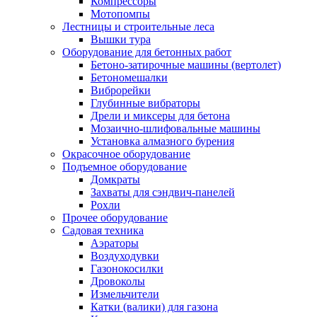
Компрессоры
Мотопомпы
Лестницы и строительные леса
Вышки тура
Оборудование для бетонных работ
Бетоно-затирочные машины (вертолет)
Бетономешалки
Виброрейки
Глубинные вибраторы
Дрели и миксеры для бетона
Мозаично-шлифовальные машины
Установка алмазного бурения
Окрасочное оборудование
Подъемное оборудование
Домкраты
Захваты для сэндвич-панелей
Рохли
Прочее оборудование
Садовая техника
Аэраторы
Воздуходувки
Газонокосилки
Дровоколы
Измельчители
Катки (валики) для газона