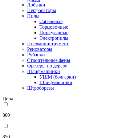
Лобзики
Перфораторы
Пилы
Сабельные
Торцовочные
Циркулярные
Электропилы
Пневмоинструмент
Реноваторы
Рубанки
Строительные фены
Фрезеры по дереву
Шлифмашинки
УШМ (болгарки)
Шлифмашинки
Штроборезы
Цена
800
850