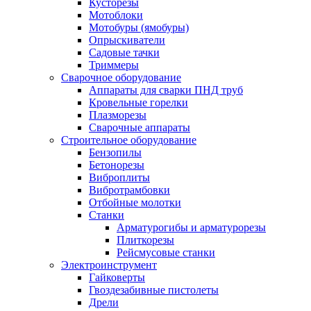
Кусторезы
Мотоблоки
Мотобуры (ямобуры)
Опрыскиватели
Садовые тачки
Триммеры
Сварочное оборудование
Аппараты для сварки ПНД труб
Кровельные горелки
Плазморезы
Сварочные аппараты
Строительное оборудование
Бензопилы
Бетонорезы
Виброплиты
Вибротрамбовки
Отбойные молотки
Станки
Арматурогибы и арматурорезы
Плиткорезы
Рейсмусовые станки
Электроинструмент
Гайковерты
Гвоздезабивные пистолеты
Дрели