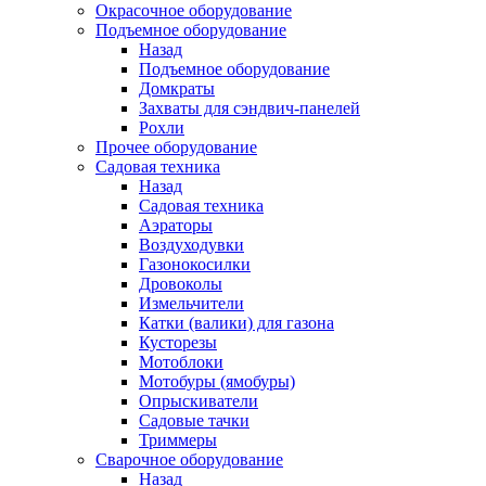
Окрасочное оборудование
Подъемное оборудование
Назад
Подъемное оборудование
Домкраты
Захваты для сэндвич-панелей
Рохли
Прочее оборудование
Садовая техника
Назад
Садовая техника
Аэраторы
Воздуходувки
Газонокосилки
Дровоколы
Измельчители
Катки (валики) для газона
Кусторезы
Мотоблоки
Мотобуры (ямобуры)
Опрыскиватели
Садовые тачки
Триммеры
Сварочное оборудование
Назад