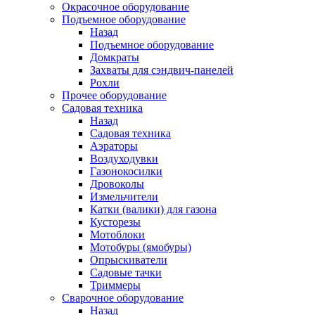
Окрасочное оборудование
Подъемное оборудование
Назад
Подъемное оборудование
Домкраты
Захваты для сэндвич-панелей
Рохли
Прочее оборудование
Садовая техника
Назад
Садовая техника
Аэраторы
Воздуходувки
Газонокосилки
Дровоколы
Измельчители
Катки (валики) для газона
Кусторезы
Мотоблоки
Мотобуры (ямобуры)
Опрыскиватели
Садовые тачки
Триммеры
Сварочное оборудование
Назад