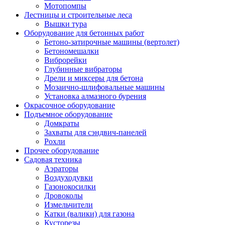
Мотопомпы
Лестницы и строительные леса
Вышки тура
Оборудование для бетонных работ
Бетоно-затирочные машины (вертолет)
Бетономешалки
Виброрейки
Глубинные вибраторы
Дрели и миксеры для бетона
Мозаично-шлифовальные машины
Установка алмазного бурения
Окрасочное оборудование
Подъемное оборудование
Домкраты
Захваты для сэндвич-панелей
Рохли
Прочее оборудование
Садовая техника
Аэраторы
Воздуходувки
Газонокосилки
Дровоколы
Измельчители
Катки (валики) для газона
Кусторезы