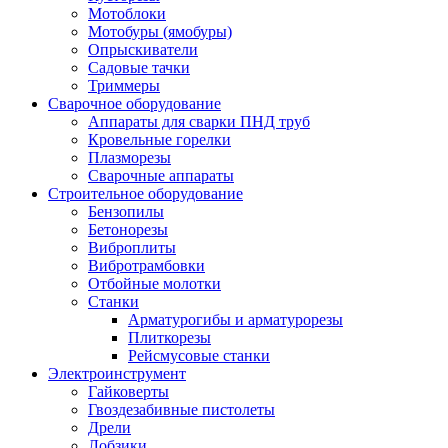
Мотоблоки
Мотобуры (ямобуры)
Опрыскиватели
Садовые тачки
Триммеры
Сварочное оборудование
Аппараты для сварки ПНД труб
Кровельные горелки
Плазморезы
Сварочные аппараты
Строительное оборудование
Бензопилы
Бетонорезы
Виброплиты
Вибротрамбовки
Отбойные молотки
Станки
Арматурогибы и арматурорезы
Плиткорезы
Рейсмусовые станки
Электроинструмент
Гайковерты
Гвоздезабивные пистолеты
Дрели
Лобзики