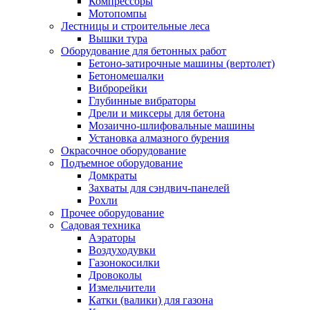
Компрессоры
Мотопомпы
Лестницы и строительные леса
Вышки тура
Оборудование для бетонных работ
Бетоно-затирочные машины (вертолет)
Бетономешалки
Виброрейки
Глубинные вибраторы
Дрели и миксеры для бетона
Мозаично-шлифовальные машины
Установка алмазного бурения
Окрасочное оборудование
Подъемное оборудование
Домкраты
Захваты для сэндвич-панелей
Рохли
Прочее оборудование
Садовая техника
Аэраторы
Воздуходувки
Газонокосилки
Дровоколы
Измельчители
Катки (валики) для газона