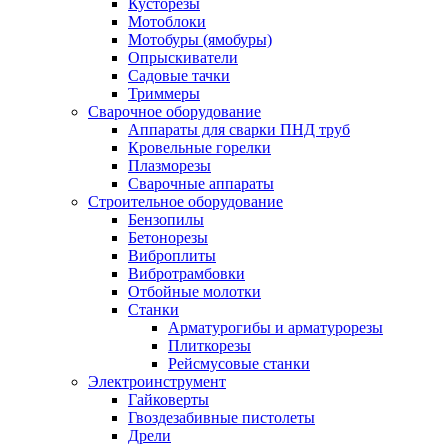
Кусторезы
Мотоблоки
Мотобуры (ямобуры)
Опрыскиватели
Садовые тачки
Триммеры
Сварочное оборудование
Аппараты для сварки ПНД труб
Кровельные горелки
Плазморезы
Сварочные аппараты
Строительное оборудование
Бензопилы
Бетонорезы
Виброплиты
Вибротрамбовки
Отбойные молотки
Станки
Арматурогибы и арматурорезы
Плиткорезы
Рейсмусовые станки
Электроинструмент
Гайковерты
Гвоздезабивные пистолеты
Дрели