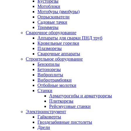
Кусторезы
Мотоблоки
Мотобуры (ямобуры)
Опрыскиватели
Садовые тачки
Триммеры
Сварочное оборудование
Аппараты для сварки ПНД труб
Кровельные горелки
Плазморезы
Сварочные аппараты
Строительное оборудование
Бензопилы
Бетонорезы
Виброплиты
Вибротрамбовки
Отбойные молотки
Станки
Арматурогибы и арматурорезы
Плиткорезы
Рейсмусовые станки
Электроинструмент
Гайковерты
Гвоздезабивные пистолеты
Дрели