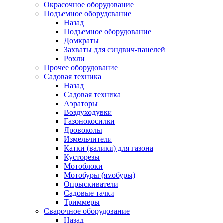
Окрасочное оборудование
Подъемное оборудование
Назад
Подъемное оборудование
Домкраты
Захваты для сэндвич-панелей
Рохли
Прочее оборудование
Садовая техника
Назад
Садовая техника
Аэраторы
Воздуходувки
Газонокосилки
Дровоколы
Измельчители
Катки (валики) для газона
Кусторезы
Мотоблоки
Мотобуры (ямобуры)
Опрыскиватели
Садовые тачки
Триммеры
Сварочное оборудование
Назад