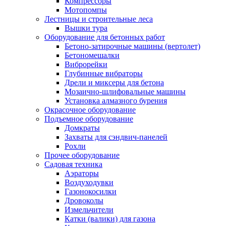
Компрессоры
Мотопомпы
Лестницы и строительные леса
Вышки тура
Оборудование для бетонных работ
Бетоно-затирочные машины (вертолет)
Бетономешалки
Виброрейки
Глубинные вибраторы
Дрели и миксеры для бетона
Мозаично-шлифовальные машины
Установка алмазного бурения
Окрасочное оборудование
Подъемное оборудование
Домкраты
Захваты для сэндвич-панелей
Рохли
Прочее оборудование
Садовая техника
Аэраторы
Воздуходувки
Газонокосилки
Дровоколы
Измельчители
Катки (валики) для газона