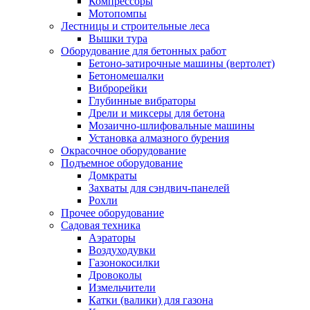
Компрессоры
Мотопомпы
Лестницы и строительные леса
Вышки тура
Оборудование для бетонных работ
Бетоно-затирочные машины (вертолет)
Бетономешалки
Виброрейки
Глубинные вибраторы
Дрели и миксеры для бетона
Мозаично-шлифовальные машины
Установка алмазного бурения
Окрасочное оборудование
Подъемное оборудование
Домкраты
Захваты для сэндвич-панелей
Рохли
Прочее оборудование
Садовая техника
Аэраторы
Воздуходувки
Газонокосилки
Дровоколы
Измельчители
Катки (валики) для газона