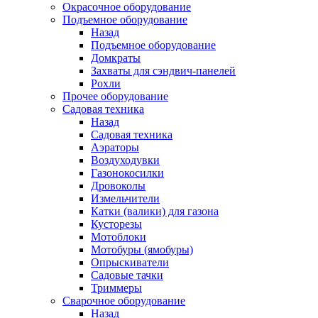
Окрасочное оборудование
Подъемное оборудование
Назад
Подъемное оборудование
Домкраты
Захваты для сэндвич-панелей
Рохли
Прочее оборудование
Садовая техника
Назад
Садовая техника
Аэраторы
Воздуходувки
Газонокосилки
Дровоколы
Измельчители
Катки (валики) для газона
Кусторезы
Мотоблоки
Мотобуры (ямобуры)
Опрыскиватели
Садовые тачки
Триммеры
Сварочное оборудование
Назад