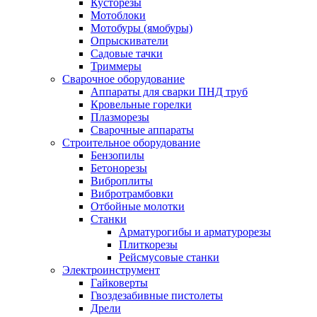
Кусторезы
Мотоблоки
Мотобуры (ямобуры)
Опрыскиватели
Садовые тачки
Триммеры
Сварочное оборудование
Аппараты для сварки ПНД труб
Кровельные горелки
Плазморезы
Сварочные аппараты
Строительное оборудование
Бензопилы
Бетонорезы
Виброплиты
Вибротрамбовки
Отбойные молотки
Станки
Арматурогибы и арматурорезы
Плиткорезы
Рейсмусовые станки
Электроинструмент
Гайковерты
Гвоздезабивные пистолеты
Дрели