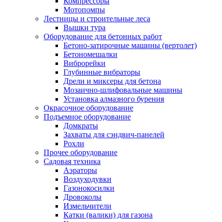
Компрессоры
Мотопомпы
Лестницы и строительные леса
Вышки тура
Оборудование для бетонных работ
Бетоно-затирочные машины (вертолет)
Бетономешалки
Виброрейки
Глубинные вибраторы
Дрели и миксеры для бетона
Мозаично-шлифовальные машины
Установка алмазного бурения
Окрасочное оборудование
Подъемное оборудование
Домкраты
Захваты для сэндвич-панелей
Рохли
Прочее оборудование
Садовая техника
Аэраторы
Воздуходувки
Газонокосилки
Дровоколы
Измельчители
Катки (валики) для газона