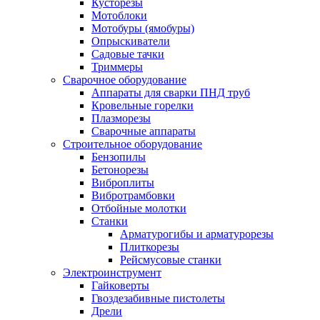
Кусторезы
Мотоблоки
Мотобуры (ямобуры)
Опрыскиватели
Садовые тачки
Триммеры
Сварочное оборудование
Аппараты для сварки ПНД труб
Кровельные горелки
Плазморезы
Сварочные аппараты
Строительное оборудование
Бензопилы
Бетонорезы
Виброплиты
Вибротрамбовки
Отбойные молотки
Станки
Арматурогибы и арматурорезы
Плиткорезы
Рейсмусовые станки
Электроинструмент
Гайковерты
Гвоздезабивные пистолеты
Дрели