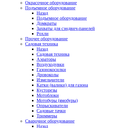
Окрасочное оборудование
Подъемное оборудование
Назад
Подъемное оборудование
Домкраты
Захваты для сэндвич-панелей
Рохли
Прочее оборудование
Садовая техника
Назад
Садовая техника
Аэраторы
Воздуходувки
Газонокосилки
Дровоколы
Измельчители
Катки (валики) для газона
Кусторезы
Мотоблоки
Мотобуры (ямобуры)
Опрыскиватели
Садовые тачки
Триммеры
Сварочное оборудование
Назад