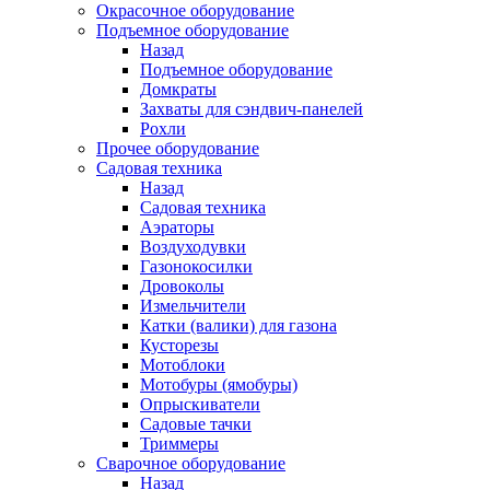
Окрасочное оборудование
Подъемное оборудование
Назад
Подъемное оборудование
Домкраты
Захваты для сэндвич-панелей
Рохли
Прочее оборудование
Садовая техника
Назад
Садовая техника
Аэраторы
Воздуходувки
Газонокосилки
Дровоколы
Измельчители
Катки (валики) для газона
Кусторезы
Мотоблоки
Мотобуры (ямобуры)
Опрыскиватели
Садовые тачки
Триммеры
Сварочное оборудование
Назад