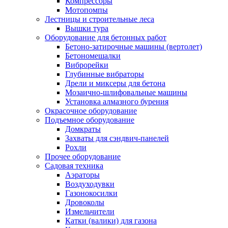
Компрессоры
Мотопомпы
Лестницы и строительные леса
Вышки тура
Оборудование для бетонных работ
Бетоно-затирочные машины (вертолет)
Бетономешалки
Виброрейки
Глубинные вибраторы
Дрели и миксеры для бетона
Мозаично-шлифовальные машины
Установка алмазного бурения
Окрасочное оборудование
Подъемное оборудование
Домкраты
Захваты для сэндвич-панелей
Рохли
Прочее оборудование
Садовая техника
Аэраторы
Воздуходувки
Газонокосилки
Дровоколы
Измельчители
Катки (валики) для газона