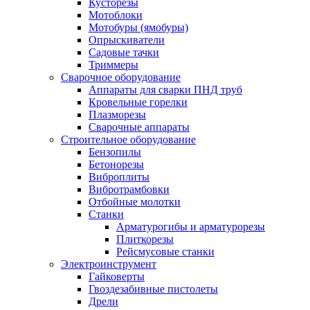
Кусторезы
Мотоблоки
Мотобуры (ямобуры)
Опрыскиватели
Садовые тачки
Триммеры
Сварочное оборудование
Аппараты для сварки ПНД труб
Кровельные горелки
Плазморезы
Сварочные аппараты
Строительное оборудование
Бензопилы
Бетонорезы
Виброплиты
Вибротрамбовки
Отбойные молотки
Станки
Арматурогибы и арматурорезы
Плиткорезы
Рейсмусовые станки
Электроинструмент
Гайковерты
Гвоздезабивные пистолеты
Дрели