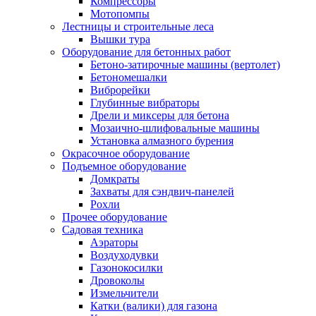
Компрессоры
Мотопомпы
Лестницы и строительные леса
Вышки тура
Оборудование для бетонных работ
Бетоно-затирочные машины (вертолет)
Бетономешалки
Виброрейки
Глубинные вибраторы
Дрели и миксеры для бетона
Мозаично-шлифовальные машины
Установка алмазного бурения
Окрасочное оборудование
Подъемное оборудование
Домкраты
Захваты для сэндвич-панелей
Рохли
Прочее оборудование
Садовая техника
Аэраторы
Воздуходувки
Газонокосилки
Дровоколы
Измельчители
Катки (валики) для газона