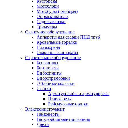
Кусторезы
Мотоблоки
Мотобуры (ямобуры)
Опрыскиватели
Садовые тачки
Триммеры
Сварочное оборудование
Аппараты для сварки ПНД труб
Кровельные горелки
Плазморезы
Сварочные аппараты
Строительное оборудование
Бензопилы
Бетонорезы
Виброплиты
Вибротрамбовки
Отбойные молотки
Станки
Арматурогибы и арматурорезы
Плиткорезы
Рейсмусовые станки
Электроинструмент
Гайковерты
Гвоздезабивные пистолеты
Дрели