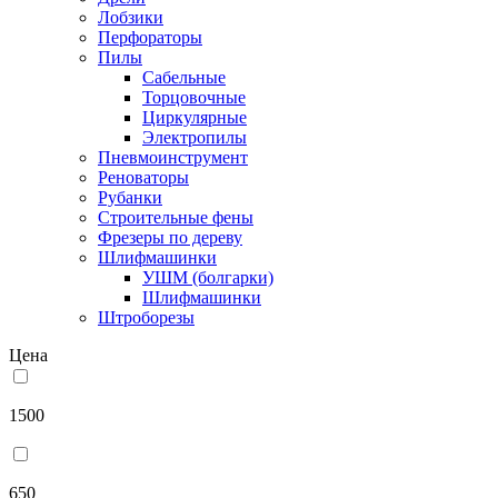
Лобзики
Перфораторы
Пилы
Сабельные
Торцовочные
Циркулярные
Электропилы
Пневмоинструмент
Реноваторы
Рубанки
Строительные фены
Фрезеры по дереву
Шлифмашинки
УШМ (болгарки)
Шлифмашинки
Штроборезы
Цена
1500
650