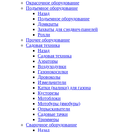
Окрасочное оборудование
Подъемное оборудование
Назад
Подъемное оборудование
Домкраты
Захваты для сэндвич-панелей
Рохли
Прочее оборудование
Садовая техника
Назад
Садовая техника
Аэраторы
Воздуходувки
Газонокосилки
Дровоколы
Измельчители
Катки (валики) для газона
Кусторезы
Мотоблоки
Мотобуры (ямобуры)
Опрыскиватели
Садовые тачки
Триммеры
Сварочное оборудование
Назад