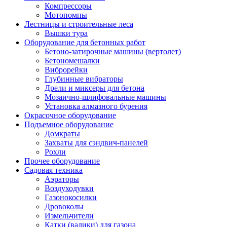
Компрессоры
Мотопомпы
Лестницы и строительные леса
Вышки тура
Оборудование для бетонных работ
Бетоно-затирочные машины (вертолет)
Бетономешалки
Виброрейки
Глубинные вибраторы
Дрели и миксеры для бетона
Мозаично-шлифовальные машины
Установка алмазного бурения
Окрасочное оборудование
Подъемное оборудование
Домкраты
Захваты для сэндвич-панелей
Рохли
Прочее оборудование
Садовая техника
Аэраторы
Воздуходувки
Газонокосилки
Дровоколы
Измельчители
Катки (валики) для газона