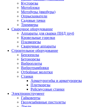
Кусторезы
Мотоблоки
Мотобуры (ямобуры)
Опрыскиватели
Садовые тачки
Триммеры
Сварочное оборудование
Аппараты для сварки ПНД труб
Кровельные горелки
Плазморезы
Сварочные аппараты
Строительное оборудование
Бензопилы
Бетонорезы
Виброплиты
Вибротрамбовки
Отбойные молотки
Станки
Арматурогибы и арматурорезы
Плиткорезы
Рейсмусовые станки
Электроинструмент
Гайковерты
Гвоздезабивные пистолеты
Дрели