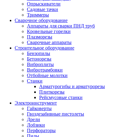
Опрыскиватели
Садовые тачки
Триммеры
Сварочное оборудование
Аппараты для сварки ПНД труб
Кровельные горелки
Плазморезы
Сварочные аппараты
Строительное оборудование
Бензопилы
Бетонорезы
Виброплиты
Вибротрамбовки
Отбойные молотки
Станки
Арматурогибы и арматурорезы
Плиткорезы
Рейсмусовые станки
Электроинструмент
Гайковерты
Гвоздезабивные пистолеты
Дрели
Лобзики
Перфораторы
Пилы