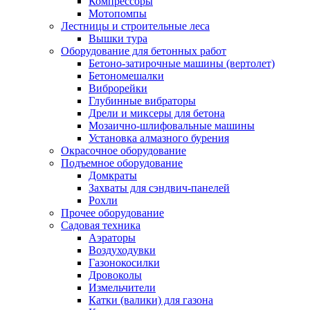
Компрессоры
Мотопомпы
Лестницы и строительные леса
Вышки тура
Оборудование для бетонных работ
Бетоно-затирочные машины (вертолет)
Бетономешалки
Виброрейки
Глубинные вибраторы
Дрели и миксеры для бетона
Мозаично-шлифовальные машины
Установка алмазного бурения
Окрасочное оборудование
Подъемное оборудование
Домкраты
Захваты для сэндвич-панелей
Рохли
Прочее оборудование
Садовая техника
Аэраторы
Воздуходувки
Газонокосилки
Дровоколы
Измельчители
Катки (валики) для газона