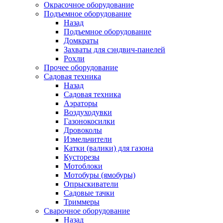
Окрасочное оборудование
Подъемное оборудование
Назад
Подъемное оборудование
Домкраты
Захваты для сэндвич-панелей
Рохли
Прочее оборудование
Садовая техника
Назад
Садовая техника
Аэраторы
Воздуходувки
Газонокосилки
Дровоколы
Измельчители
Катки (валики) для газона
Кусторезы
Мотоблоки
Мотобуры (ямобуры)
Опрыскиватели
Садовые тачки
Триммеры
Сварочное оборудование
Назад