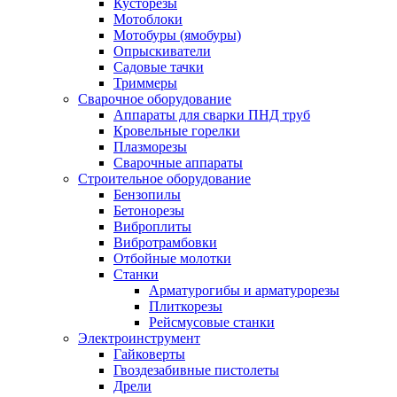
Кусторезы
Мотоблоки
Мотобуры (ямобуры)
Опрыскиватели
Садовые тачки
Триммеры
Сварочное оборудование
Аппараты для сварки ПНД труб
Кровельные горелки
Плазморезы
Сварочные аппараты
Строительное оборудование
Бензопилы
Бетонорезы
Виброплиты
Вибротрамбовки
Отбойные молотки
Станки
Арматурогибы и арматурорезы
Плиткорезы
Рейсмусовые станки
Электроинструмент
Гайковерты
Гвоздезабивные пистолеты
Дрели