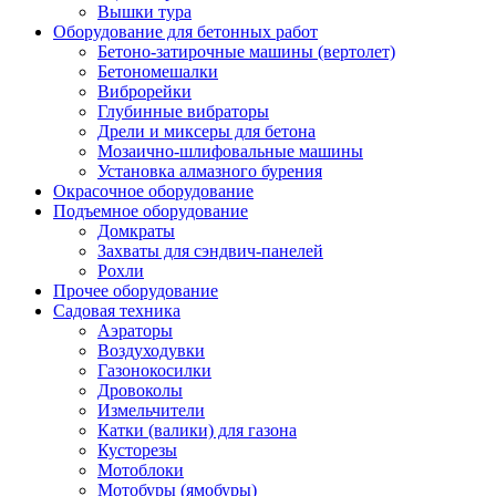
Вышки тура
Оборудование для бетонных работ
Бетоно-затирочные машины (вертолет)
Бетономешалки
Виброрейки
Глубинные вибраторы
Дрели и миксеры для бетона
Мозаично-шлифовальные машины
Установка алмазного бурения
Окрасочное оборудование
Подъемное оборудование
Домкраты
Захваты для сэндвич-панелей
Рохли
Прочее оборудование
Садовая техника
Аэраторы
Воздуходувки
Газонокосилки
Дровоколы
Измельчители
Катки (валики) для газона
Кусторезы
Мотоблоки
Мотобуры (ямобуры)