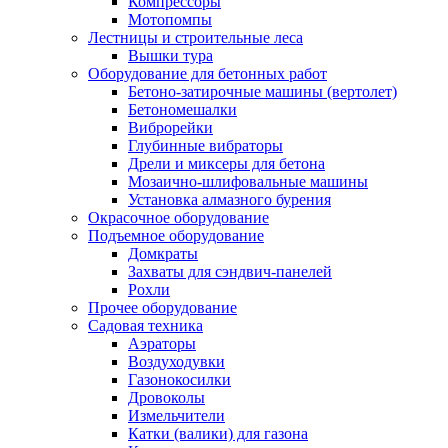
Компрессоры
Мотопомпы
Лестницы и строительные леса
Вышки тура
Оборудование для бетонных работ
Бетоно-затирочные машины (вертолет)
Бетономешалки
Виброрейки
Глубинные вибраторы
Дрели и миксеры для бетона
Мозаично-шлифовальные машины
Установка алмазного бурения
Окрасочное оборудование
Подъемное оборудование
Домкраты
Захваты для сэндвич-панелей
Рохли
Прочее оборудование
Садовая техника
Аэраторы
Воздуходувки
Газонокосилки
Дровоколы
Измельчители
Катки (валики) для газона