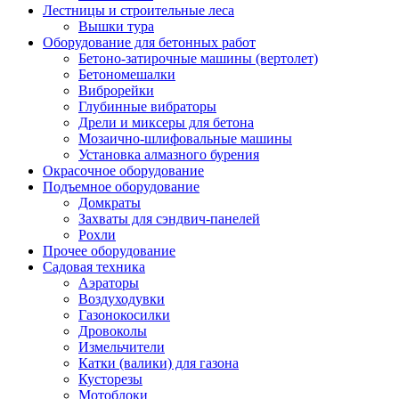
Лестницы и строительные леса
Вышки тура
Оборудование для бетонных работ
Бетоно-затирочные машины (вертолет)
Бетономешалки
Виброрейки
Глубинные вибраторы
Дрели и миксеры для бетона
Мозаично-шлифовальные машины
Установка алмазного бурения
Окрасочное оборудование
Подъемное оборудование
Домкраты
Захваты для сэндвич-панелей
Рохли
Прочее оборудование
Садовая техника
Аэраторы
Воздуходувки
Газонокосилки
Дровоколы
Измельчители
Катки (валики) для газона
Кусторезы
Мотоблоки