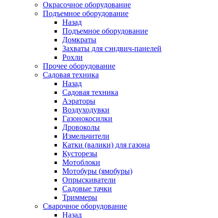
Окрасочное оборудование
Подъемное оборудование
Назад
Подъемное оборудование
Домкраты
Захваты для сэндвич-панелей
Рохли
Прочее оборудование
Садовая техника
Назад
Садовая техника
Аэраторы
Воздуходувки
Газонокосилки
Дровоколы
Измельчители
Катки (валики) для газона
Кусторезы
Мотоблоки
Мотобуры (ямобуры)
Опрыскиватели
Садовые тачки
Триммеры
Сварочное оборудование
Назад