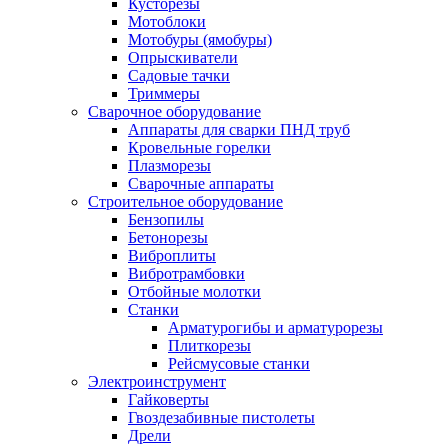
Кусторезы
Мотоблоки
Мотобуры (ямобуры)
Опрыскиватели
Садовые тачки
Триммеры
Сварочное оборудование
Аппараты для сварки ПНД труб
Кровельные горелки
Плазморезы
Сварочные аппараты
Строительное оборудование
Бензопилы
Бетонорезы
Виброплиты
Вибротрамбовки
Отбойные молотки
Станки
Арматурогибы и арматурорезы
Плиткорезы
Рейсмусовые станки
Электроинструмент
Гайковерты
Гвоздезабивные пистолеты
Дрели