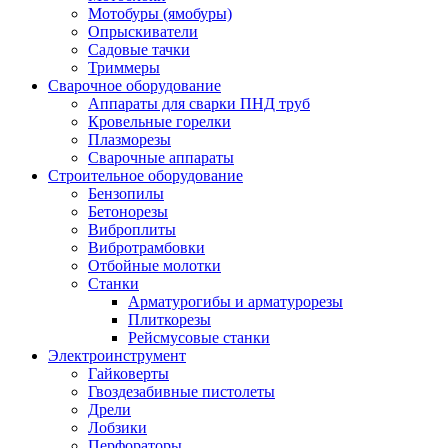
Мотобуры (ямобуры)
Опрыскиватели
Садовые тачки
Триммеры
Сварочное оборудование
Аппараты для сварки ПНД труб
Кровельные горелки
Плазморезы
Сварочные аппараты
Строительное оборудование
Бензопилы
Бетонорезы
Виброплиты
Вибротрамбовки
Отбойные молотки
Станки
Арматурогибы и арматурорезы
Плиткорезы
Рейсмусовые станки
Электроинструмент
Гайковерты
Гвоздезабивные пистолеты
Дрели
Лобзики
Перфораторы