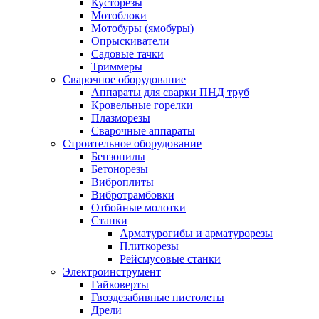
Кусторезы
Мотоблоки
Мотобуры (ямобуры)
Опрыскиватели
Садовые тачки
Триммеры
Сварочное оборудование
Аппараты для сварки ПНД труб
Кровельные горелки
Плазморезы
Сварочные аппараты
Строительное оборудование
Бензопилы
Бетонорезы
Виброплиты
Вибротрамбовки
Отбойные молотки
Станки
Арматурогибы и арматурорезы
Плиткорезы
Рейсмусовые станки
Электроинструмент
Гайковерты
Гвоздезабивные пистолеты
Дрели