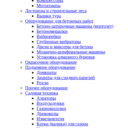
Компрессоры
Мотопомпы
Лестницы и строительные леса
Вышки тура
Оборудование для бетонных работ
Бетоно-затирочные машины (вертолет)
Бетономешалки
Виброрейки
Глубинные вибраторы
Дрели и миксеры для бетона
Мозаично-шлифовальные машины
Установка алмазного бурения
Окрасочное оборудование
Подъемное оборудование
Домкраты
Захваты для сэндвич-панелей
Рохли
Прочее оборудование
Садовая техника
Аэраторы
Воздуходувки
Газонокосилки
Дровоколы
Измельчители
Катки (валики) для газона