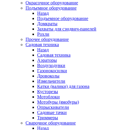
Окрасочное оборудование
Подъемное оборудование
Назад
Подъемное оборудование
Домкраты
Захваты для сэндвич-панелей
Рохли
Прочее оборудование
Садовая техника
Назад
Садовая техника
Аэраторы
Воздуходувки
Газонокосилки
Дровоколы
Измельчители
Катки (валики) для газона
Кусторезы
Мотоблоки
Мотобуры (ямобуры)
Опрыскиватели
Садовые тачки
Триммеры
Сварочное оборудование
Назад