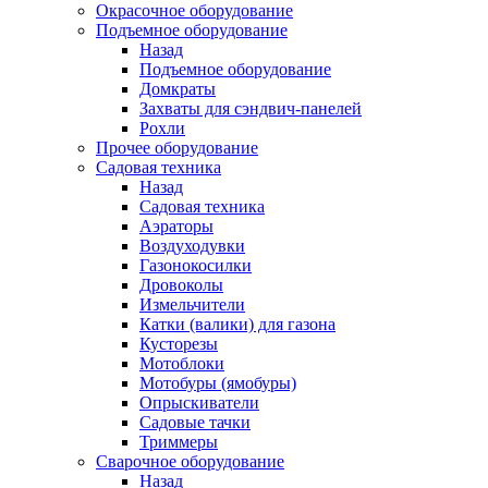
Окрасочное оборудование
Подъемное оборудование
Назад
Подъемное оборудование
Домкраты
Захваты для сэндвич-панелей
Рохли
Прочее оборудование
Садовая техника
Назад
Садовая техника
Аэраторы
Воздуходувки
Газонокосилки
Дровоколы
Измельчители
Катки (валики) для газона
Кусторезы
Мотоблоки
Мотобуры (ямобуры)
Опрыскиватели
Садовые тачки
Триммеры
Сварочное оборудование
Назад