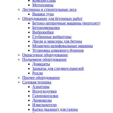
Компрессоры
Мотопомпы
Лестницы и строительные леса
Вышки тура
Оборудование для бетонных работ
Бетоно-затирочные машины (вертолет)
Бетономешалки
Виброрейки
Глубинные вибраторы
Дрели и миксеры для бетона
Мозаично-шлифовальные машины
Установка алмазного бурения
Окрасочное оборудование
Подъемное оборудование
Домкраты
Захваты для сэндвич-панелей
Рохли
Прочее оборудование
Садовая техника
Аэраторы
Воздуходувки
Газонокосилки
Дровоколы
Измельчители
Катки (валики) для газона