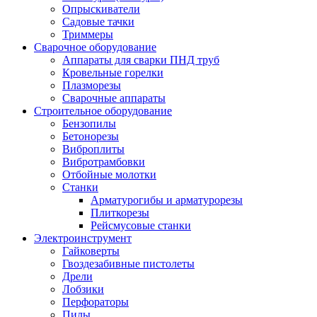
Опрыскиватели
Садовые тачки
Триммеры
Сварочное оборудование
Аппараты для сварки ПНД труб
Кровельные горелки
Плазморезы
Сварочные аппараты
Строительное оборудование
Бензопилы
Бетонорезы
Виброплиты
Вибротрамбовки
Отбойные молотки
Станки
Арматурогибы и арматурорезы
Плиткорезы
Рейсмусовые станки
Электроинструмент
Гайковерты
Гвоздезабивные пистолеты
Дрели
Лобзики
Перфораторы
Пилы