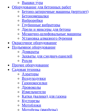
Вышки тура
Оборудование для бетонных работ
Бетоно-затирочные машины (вертолет)
Бетономешалки
Виброрейки
Глубинные вибраторы
Дрели и миксеры для бетона
Мозаично-шлифовальные машины
Установка алмазного бурения
Окрасочное оборудование
Подъемное оборудование
Домкраты
Захваты для сэндвич-панелей
Рохли
Прочее оборудование
Садовая техника
Аэраторы
Воздуходувки
Газонокосилки
Дровоколы
Измельчители
Катки (валики) для газона
Кусторезы
Мотоблоки
Мотобуры (ямобуры)