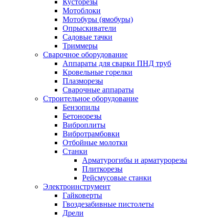
Кусторезы
Мотоблоки
Мотобуры (ямобуры)
Опрыскиватели
Садовые тачки
Триммеры
Сварочное оборудование
Аппараты для сварки ПНД труб
Кровельные горелки
Плазморезы
Сварочные аппараты
Строительное оборудование
Бензопилы
Бетонорезы
Виброплиты
Вибротрамбовки
Отбойные молотки
Станки
Арматурогибы и арматурорезы
Плиткорезы
Рейсмусовые станки
Электроинструмент
Гайковерты
Гвоздезабивные пистолеты
Дрели