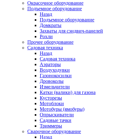
Окрасочное оборудование
Подъемное оборудование
Назад
Подъемное оборудование
Домкраты
Захваты для сэндвич-панелей
Рохли
Прочее оборудование
Садовая техника
Назад
Садовая техника
Аэраторы
Воздуходувки
Газонокосилки
Дровоколы
Измельчители
Катки (валики) для газона
Кусторезы
Мотоблоки
Мотобуры (ямобуры)
Опрыскиватели
Садовые тачки
Триммеры
Сварочное оборудование
Назад