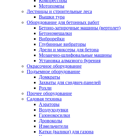
Компрессоры
Мотопомпы
Лестницы и строительные леса
Вышки тура
Оборудование для бетонных работ
Бетоно-затирочные машины (вертолет)
Бетономешалки
Виброрейки
Глубинные вибраторы
Дрели и миксеры для бетона
Мозаично-шлифовальные машины
Установка алмазного бурения
Окрасочное оборудование
Подъемное оборудование
Домкраты
Захваты для сэндвич-панелей
Рохли
Прочее оборудование
Садовая техника
Аэраторы
Воздуходувки
Газонокосилки
Дровоколы
Измельчители
Катки (валики) для газона