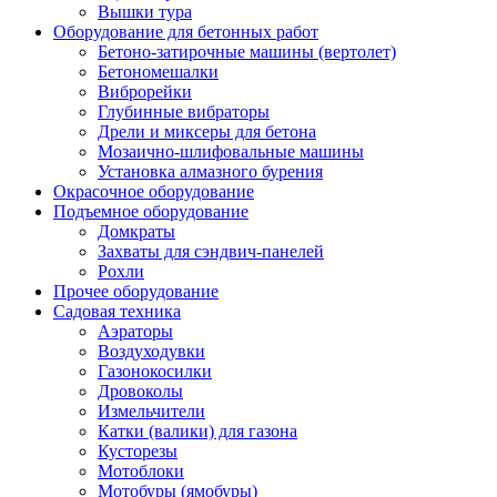
Вышки тура
Оборудование для бетонных работ
Бетоно-затирочные машины (вертолет)
Бетономешалки
Виброрейки
Глубинные вибраторы
Дрели и миксеры для бетона
Мозаично-шлифовальные машины
Установка алмазного бурения
Окрасочное оборудование
Подъемное оборудование
Домкраты
Захваты для сэндвич-панелей
Рохли
Прочее оборудование
Садовая техника
Аэраторы
Воздуходувки
Газонокосилки
Дровоколы
Измельчители
Катки (валики) для газона
Кусторезы
Мотоблоки
Мотобуры (ямобуры)