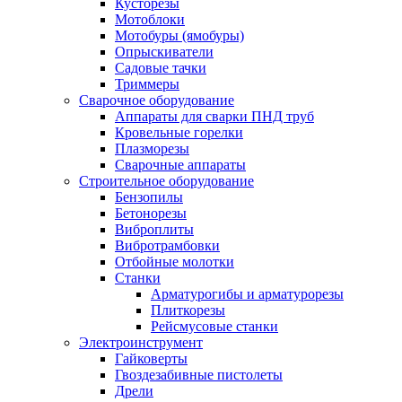
Кусторезы
Мотоблоки
Мотобуры (ямобуры)
Опрыскиватели
Садовые тачки
Триммеры
Сварочное оборудование
Аппараты для сварки ПНД труб
Кровельные горелки
Плазморезы
Сварочные аппараты
Строительное оборудование
Бензопилы
Бетонорезы
Виброплиты
Вибротрамбовки
Отбойные молотки
Станки
Арматурогибы и арматурорезы
Плиткорезы
Рейсмусовые станки
Электроинструмент
Гайковерты
Гвоздезабивные пистолеты
Дрели