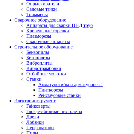
Опрыскиватели
Садовые тачки
Триммеры
Сварочное оборудование
Аппараты для сварки ПНД труб
Кровельные горелки
Плазморезы
Сварочные аппараты
Строительное оборудование
Бензопилы
Бетонорезы
Виброплиты
Вибротрамбовки
Отбойные молотки
Станки
Арматурогибы и арматурорезы
Плиткорезы
Рейсмусовые станки
Электроинструмент
Гайковерты
Гвоздезабивные пистолеты
Дрели
Лобзики
Перфораторы
Пилы