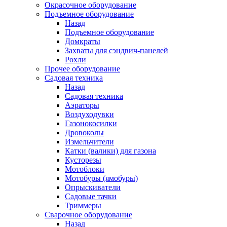
Окрасочное оборудование
Подъемное оборудование
Назад
Подъемное оборудование
Домкраты
Захваты для сэндвич-панелей
Рохли
Прочее оборудование
Садовая техника
Назад
Садовая техника
Аэраторы
Воздуходувки
Газонокосилки
Дровоколы
Измельчители
Катки (валики) для газона
Кусторезы
Мотоблоки
Мотобуры (ямобуры)
Опрыскиватели
Садовые тачки
Триммеры
Сварочное оборудование
Назад