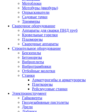
Мотоблоки
Мотобуры (ямобуры)
Опрыскиватели
Садовые тачки
Триммеры
Сварочное оборудование
Аппараты для сварки ПНД труб
Кровельные горелки
Плазморезы
Сварочные аппараты
Строительное оборудование
Бензопилы
Бетонорезы
Виброплиты
Вибротрамбовки
Отбойные молотки
Станки
Арматурогибы и арматурорезы
Плиткорезы
Рейсмусовые станки
Электроинструмент
Гайковерты
Гвоздезабивные пистолеты
Дрели
Лобзики