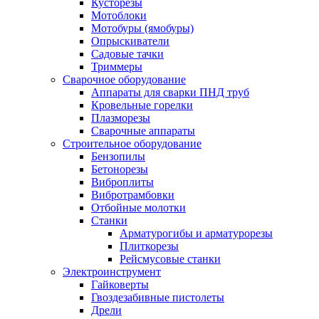
Кусторезы
Мотоблоки
Мотобуры (ямобуры)
Опрыскиватели
Садовые тачки
Триммеры
Сварочное оборудование
Аппараты для сварки ПНД труб
Кровельные горелки
Плазморезы
Сварочные аппараты
Строительное оборудование
Бензопилы
Бетонорезы
Виброплиты
Вибротрамбовки
Отбойные молотки
Станки
Арматурогибы и арматурорезы
Плиткорезы
Рейсмусовые станки
Электроинструмент
Гайковерты
Гвоздезабивные пистолеты
Дрели