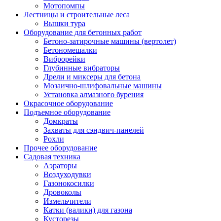
Мотопомпы
Лестницы и строительные леса
Вышки тура
Оборудование для бетонных работ
Бетоно-затирочные машины (вертолет)
Бетономешалки
Виброрейки
Глубинные вибраторы
Дрели и миксеры для бетона
Мозаично-шлифовальные машины
Установка алмазного бурения
Окрасочное оборудование
Подъемное оборудование
Домкраты
Захваты для сэндвич-панелей
Рохли
Прочее оборудование
Садовая техника
Аэраторы
Воздуходувки
Газонокосилки
Дровоколы
Измельчители
Катки (валики) для газона
Кусторезы