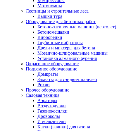
Компрессоры
Мотопомпы
Лестницы и строительные леса
Вышки тура
Оборудование для бетонных работ
Бетоно-затирочные машины (вертолет)
Бетономешалки
Виброрейки
Глубинные вибраторы
Дрели и миксеры для бетона
Мозаично-шлифовальные машины
Установка алмазного бурения
Окрасочное оборудование
Подъемное оборудование
Домкраты
Захваты для сэндвич-панелей
Рохли
Прочее оборудование
Садовая техника
Аэраторы
Воздуходувки
Газонокосилки
Дровоколы
Измельчители
Катки (валики) для газона