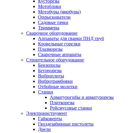
Кусторезы
Мотоблоки
Мотобуры (ямобуры)
Опрыскиватели
Садовые тачки
Триммеры
Сварочное оборудование
Аппараты для сварки ПНД труб
Кровельные горелки
Плазморезы
Сварочные аппараты
Строительное оборудование
Бензопилы
Бетонорезы
Виброплиты
Вибротрамбовки
Отбойные молотки
Станки
Арматурогибы и арматурорезы
Плиткорезы
Рейсмусовые станки
Электроинструмент
Гайковерты
Гвоздезабивные пистолеты
Дрели