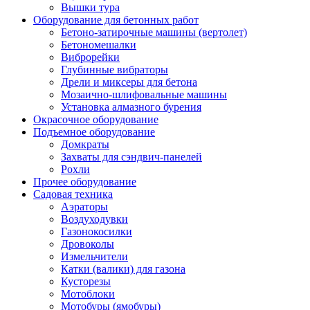
Вышки тура
Оборудование для бетонных работ
Бетоно-затирочные машины (вертолет)
Бетономешалки
Виброрейки
Глубинные вибраторы
Дрели и миксеры для бетона
Мозаично-шлифовальные машины
Установка алмазного бурения
Окрасочное оборудование
Подъемное оборудование
Домкраты
Захваты для сэндвич-панелей
Рохли
Прочее оборудование
Садовая техника
Аэраторы
Воздуходувки
Газонокосилки
Дровоколы
Измельчители
Катки (валики) для газона
Кусторезы
Мотоблоки
Мотобуры (ямобуры)