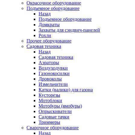
Окрасочное оборудование
Подъемное оборудование
Назад
Подъемное оборудование
Домкраты
Захваты для сэндвич-панелей
Рохли
Прочее оборудование
Садовая техника
Назад
Садовая техника
Аэраторы
Воздуходувки
Газонокосилки
Дровоколы
Измельчители
Катки (валики) для газона
Кусторезы
Мотоблоки
Мотобуры (ямобуры)
Опрыскиватели
Садовые тачки
Триммеры
Сварочное оборудование
Назад