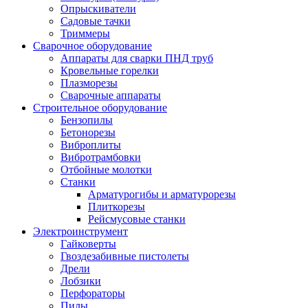
Опрыскиватели
Садовые тачки
Триммеры
Сварочное оборудование
Аппараты для сварки ПНД труб
Кровельные горелки
Плазморезы
Сварочные аппараты
Строительное оборудование
Бензопилы
Бетонорезы
Виброплиты
Вибротрамбовки
Отбойные молотки
Станки
Арматурогибы и арматурорезы
Плиткорезы
Рейсмусовые станки
Электроинструмент
Гайковерты
Гвоздезабивные пистолеты
Дрели
Лобзики
Перфораторы
Пилы