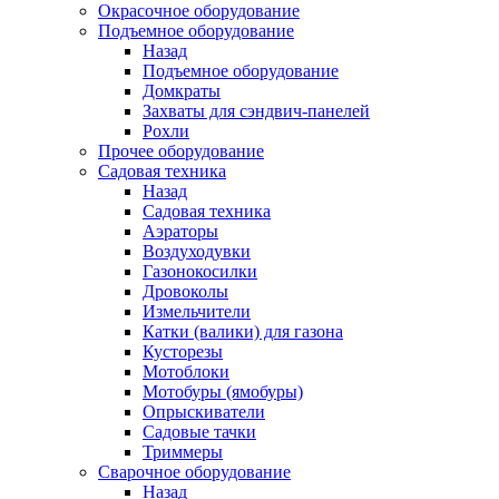
Окрасочное оборудование
Подъемное оборудование
Назад
Подъемное оборудование
Домкраты
Захваты для сэндвич-панелей
Рохли
Прочее оборудование
Садовая техника
Назад
Садовая техника
Аэраторы
Воздуходувки
Газонокосилки
Дровоколы
Измельчители
Катки (валики) для газона
Кусторезы
Мотоблоки
Мотобуры (ямобуры)
Опрыскиватели
Садовые тачки
Триммеры
Сварочное оборудование
Назад