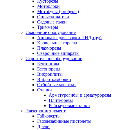
Кусторезы
Мотоблоки
Мотобуры (ямобуры)
Опрыскиватели
Садовые тачки
Триммеры
Сварочное оборудование
Аппараты для сварки ПНД труб
Кровельные горелки
Плазморезы
Сварочные аппараты
Строительное оборудование
Бензопилы
Бетонорезы
Виброплиты
Вибротрамбовки
Отбойные молотки
Станки
Арматурогибы и арматурорезы
Плиткорезы
Рейсмусовые станки
Электроинструмент
Гайковерты
Гвоздезабивные пистолеты
Дрели