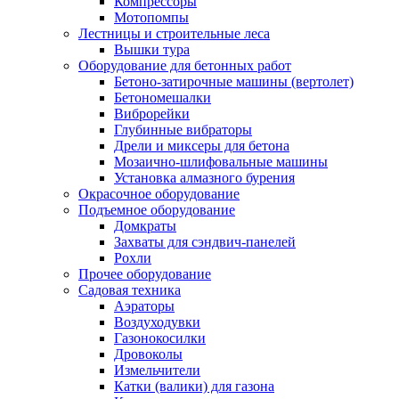
Компрессоры
Мотопомпы
Лестницы и строительные леса
Вышки тура
Оборудование для бетонных работ
Бетоно-затирочные машины (вертолет)
Бетономешалки
Виброрейки
Глубинные вибраторы
Дрели и миксеры для бетона
Мозаично-шлифовальные машины
Установка алмазного бурения
Окрасочное оборудование
Подъемное оборудование
Домкраты
Захваты для сэндвич-панелей
Рохли
Прочее оборудование
Садовая техника
Аэраторы
Воздуходувки
Газонокосилки
Дровоколы
Измельчители
Катки (валики) для газона