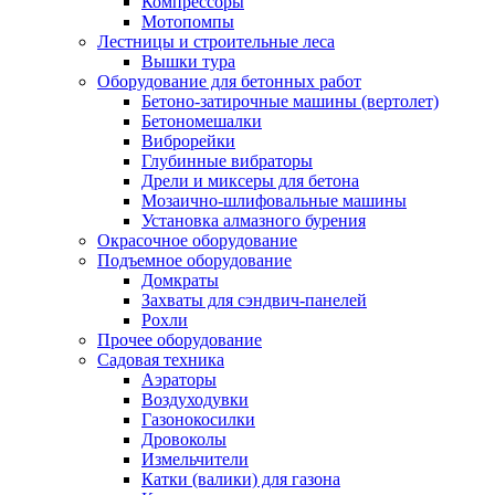
Компрессоры
Мотопомпы
Лестницы и строительные леса
Вышки тура
Оборудование для бетонных работ
Бетоно-затирочные машины (вертолет)
Бетономешалки
Виброрейки
Глубинные вибраторы
Дрели и миксеры для бетона
Мозаично-шлифовальные машины
Установка алмазного бурения
Окрасочное оборудование
Подъемное оборудование
Домкраты
Захваты для сэндвич-панелей
Рохли
Прочее оборудование
Садовая техника
Аэраторы
Воздуходувки
Газонокосилки
Дровоколы
Измельчители
Катки (валики) для газона