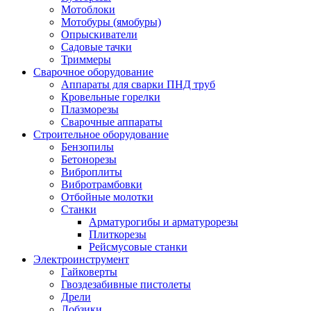
Мотоблоки
Мотобуры (ямобуры)
Опрыскиватели
Садовые тачки
Триммеры
Сварочное оборудование
Аппараты для сварки ПНД труб
Кровельные горелки
Плазморезы
Сварочные аппараты
Строительное оборудование
Бензопилы
Бетонорезы
Виброплиты
Вибротрамбовки
Отбойные молотки
Станки
Арматурогибы и арматурорезы
Плиткорезы
Рейсмусовые станки
Электроинструмент
Гайковерты
Гвоздезабивные пистолеты
Дрели
Лобзики