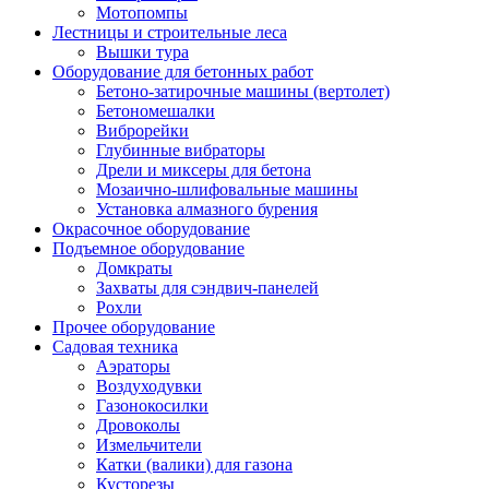
Мотопомпы
Лестницы и строительные леса
Вышки тура
Оборудование для бетонных работ
Бетоно-затирочные машины (вертолет)
Бетономешалки
Виброрейки
Глубинные вибраторы
Дрели и миксеры для бетона
Мозаично-шлифовальные машины
Установка алмазного бурения
Окрасочное оборудование
Подъемное оборудование
Домкраты
Захваты для сэндвич-панелей
Рохли
Прочее оборудование
Садовая техника
Аэраторы
Воздуходувки
Газонокосилки
Дровоколы
Измельчители
Катки (валики) для газона
Кусторезы