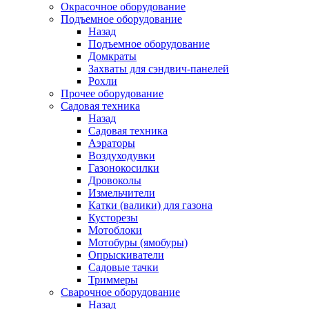
Окрасочное оборудование
Подъемное оборудование
Назад
Подъемное оборудование
Домкраты
Захваты для сэндвич-панелей
Рохли
Прочее оборудование
Садовая техника
Назад
Садовая техника
Аэраторы
Воздуходувки
Газонокосилки
Дровоколы
Измельчители
Катки (валики) для газона
Кусторезы
Мотоблоки
Мотобуры (ямобуры)
Опрыскиватели
Садовые тачки
Триммеры
Сварочное оборудование
Назад