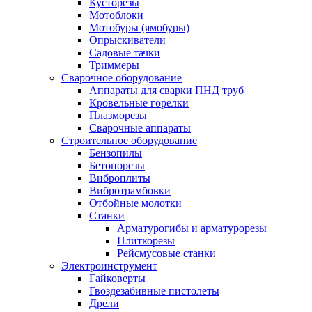
Кусторезы
Мотоблоки
Мотобуры (ямобуры)
Опрыскиватели
Садовые тачки
Триммеры
Сварочное оборудование
Аппараты для сварки ПНД труб
Кровельные горелки
Плазморезы
Сварочные аппараты
Строительное оборудование
Бензопилы
Бетонорезы
Виброплиты
Вибротрамбовки
Отбойные молотки
Станки
Арматурогибы и арматурорезы
Плиткорезы
Рейсмусовые станки
Электроинструмент
Гайковерты
Гвоздезабивные пистолеты
Дрели