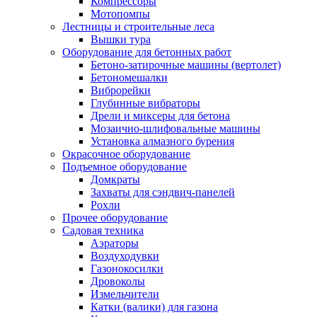
Компрессоры
Мотопомпы
Лестницы и строительные леса
Вышки тура
Оборудование для бетонных работ
Бетоно-затирочные машины (вертолет)
Бетономешалки
Виброрейки
Глубинные вибраторы
Дрели и миксеры для бетона
Мозаично-шлифовальные машины
Установка алмазного бурения
Окрасочное оборудование
Подъемное оборудование
Домкраты
Захваты для сэндвич-панелей
Рохли
Прочее оборудование
Садовая техника
Аэраторы
Воздуходувки
Газонокосилки
Дровоколы
Измельчители
Катки (валики) для газона