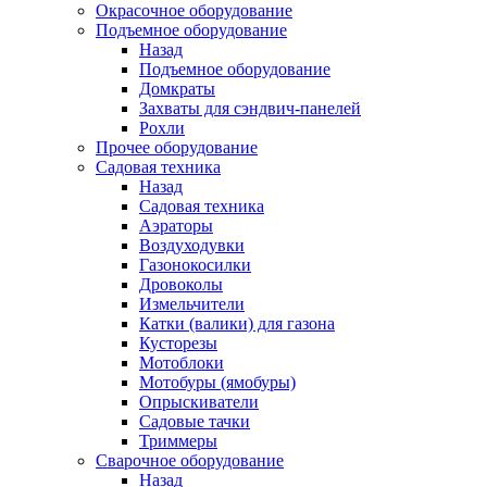
Окрасочное оборудование
Подъемное оборудование
Назад
Подъемное оборудование
Домкраты
Захваты для сэндвич-панелей
Рохли
Прочее оборудование
Садовая техника
Назад
Садовая техника
Аэраторы
Воздуходувки
Газонокосилки
Дровоколы
Измельчители
Катки (валики) для газона
Кусторезы
Мотоблоки
Мотобуры (ямобуры)
Опрыскиватели
Садовые тачки
Триммеры
Сварочное оборудование
Назад