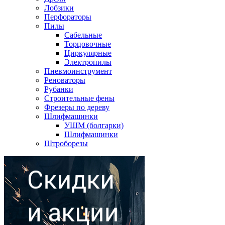
Лобзики
Перфораторы
Пилы
Сабельные
Торцовочные
Циркулярные
Электропилы
Пневмоинструмент
Реноваторы
Рубанки
Строительные фены
Фрезеры по дереву
Шлифмашинки
УШМ (болгарки)
Шлифмашинки
Штроборезы