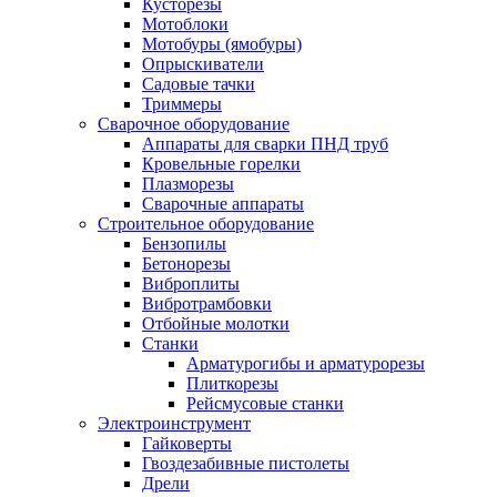
Кусторезы
Мотоблоки
Мотобуры (ямобуры)
Опрыскиватели
Садовые тачки
Триммеры
Сварочное оборудование
Аппараты для сварки ПНД труб
Кровельные горелки
Плазморезы
Сварочные аппараты
Строительное оборудование
Бензопилы
Бетонорезы
Виброплиты
Вибротрамбовки
Отбойные молотки
Станки
Арматурогибы и арматурорезы
Плиткорезы
Рейсмусовые станки
Электроинструмент
Гайковерты
Гвоздезабивные пистолеты
Дрели