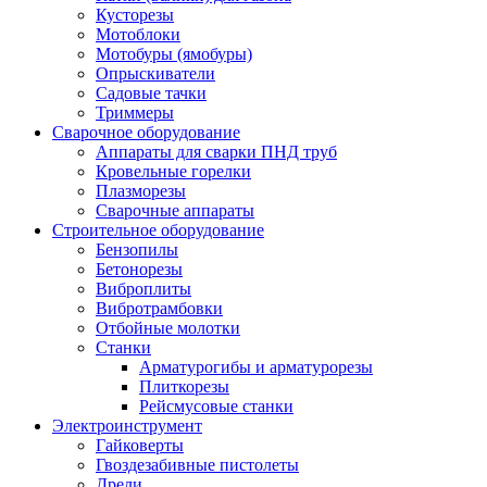
Кусторезы
Мотоблоки
Мотобуры (ямобуры)
Опрыскиватели
Садовые тачки
Триммеры
Сварочное оборудование
Аппараты для сварки ПНД труб
Кровельные горелки
Плазморезы
Сварочные аппараты
Строительное оборудование
Бензопилы
Бетонорезы
Виброплиты
Вибротрамбовки
Отбойные молотки
Станки
Арматурогибы и арматурорезы
Плиткорезы
Рейсмусовые станки
Электроинструмент
Гайковерты
Гвоздезабивные пистолеты
Дрели