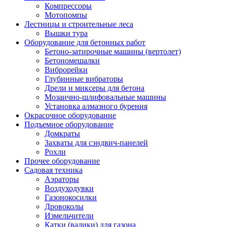
Компрессоры
Мотопомпы
Лестницы и строительные леса
Вышки тура
Оборудование для бетонных работ
Бетоно-затирочные машины (вертолет)
Бетономешалки
Виброрейки
Глубинные вибраторы
Дрели и миксеры для бетона
Мозаично-шлифовальные машины
Установка алмазного бурения
Окрасочное оборудование
Подъемное оборудование
Домкраты
Захваты для сэндвич-панелей
Рохли
Прочее оборудование
Садовая техника
Аэраторы
Воздуходувки
Газонокосилки
Дровоколы
Измельчители
Катки (валики) для газона