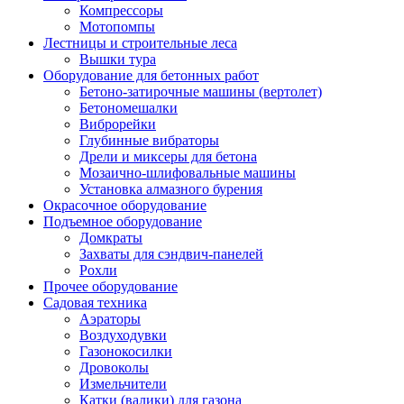
Компрессоры
Мотопомпы
Лестницы и строительные леса
Вышки тура
Оборудование для бетонных работ
Бетоно-затирочные машины (вертолет)
Бетономешалки
Виброрейки
Глубинные вибраторы
Дрели и миксеры для бетона
Мозаично-шлифовальные машины
Установка алмазного бурения
Окрасочное оборудование
Подъемное оборудование
Домкраты
Захваты для сэндвич-панелей
Рохли
Прочее оборудование
Садовая техника
Аэраторы
Воздуходувки
Газонокосилки
Дровоколы
Измельчители
Катки (валики) для газона