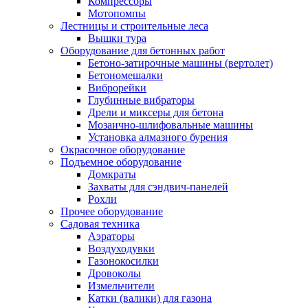
Компрессоры
Мотопомпы
Лестницы и строительные леса
Вышки тура
Оборудование для бетонных работ
Бетоно-затирочные машины (вертолет)
Бетономешалки
Виброрейки
Глубинные вибраторы
Дрели и миксеры для бетона
Мозаично-шлифовальные машины
Установка алмазного бурения
Окрасочное оборудование
Подъемное оборудование
Домкраты
Захваты для сэндвич-панелей
Рохли
Прочее оборудование
Садовая техника
Аэраторы
Воздуходувки
Газонокосилки
Дровоколы
Измельчители
Катки (валики) для газона