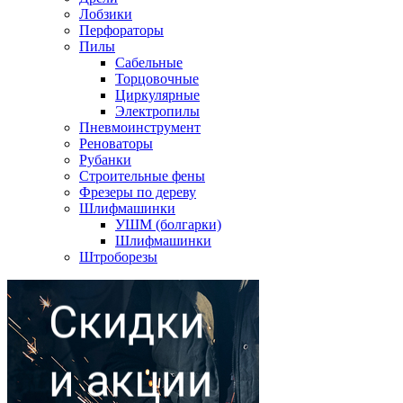
Лобзики
Перфораторы
Пилы
Сабельные
Торцовочные
Циркулярные
Электропилы
Пневмоинструмент
Реноваторы
Рубанки
Строительные фены
Фрезеры по дереву
Шлифмашинки
УШМ (болгарки)
Шлифмашинки
Штроборезы