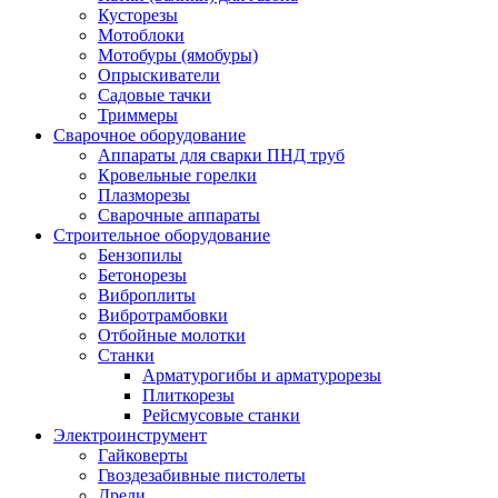
Кусторезы
Мотоблоки
Мотобуры (ямобуры)
Опрыскиватели
Садовые тачки
Триммеры
Сварочное оборудование
Аппараты для сварки ПНД труб
Кровельные горелки
Плазморезы
Сварочные аппараты
Строительное оборудование
Бензопилы
Бетонорезы
Виброплиты
Вибротрамбовки
Отбойные молотки
Станки
Арматурогибы и арматурорезы
Плиткорезы
Рейсмусовые станки
Электроинструмент
Гайковерты
Гвоздезабивные пистолеты
Дрели