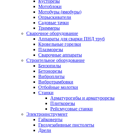
Кусторезы
Мотоблоки
Мотобуры (ямобуры)
Опрыскиватели
Садовые тачки
Триммеры
Сварочное оборудование
Аппараты для сварки ПНД труб
Кровельные горелки
Плазморезы
Сварочные аппараты
Строительное оборудование
Бензопилы
Бетонорезы
Виброплиты
Вибротрамбовки
Отбойные молотки
Станки
Арматурогибы и арматурорезы
Плиткорезы
Рейсмусовые станки
Электроинструмент
Гайковерты
Гвоздезабивные пистолеты
Дрели