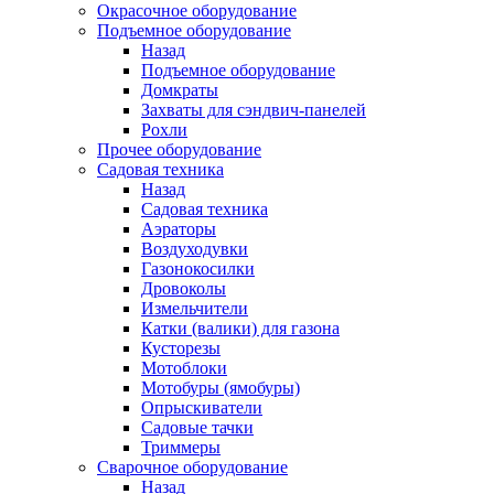
Окрасочное оборудование
Подъемное оборудование
Назад
Подъемное оборудование
Домкраты
Захваты для сэндвич-панелей
Рохли
Прочее оборудование
Садовая техника
Назад
Садовая техника
Аэраторы
Воздуходувки
Газонокосилки
Дровоколы
Измельчители
Катки (валики) для газона
Кусторезы
Мотоблоки
Мотобуры (ямобуры)
Опрыскиватели
Садовые тачки
Триммеры
Сварочное оборудование
Назад