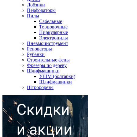
Лобзики
Перфораторы
Пилы
Сабельные
Торцовочные
Циркулярные
Электропилы
Пневмоинструмент
Реноваторы
Рубанки
Строительные фены
Фрезеры по дереву
Шлифмашинки
УШМ (болгарки)
Шлифмашинки
Штроборезы