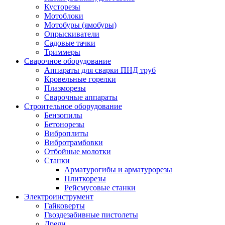
Кусторезы
Мотоблоки
Мотобуры (ямобуры)
Опрыскиватели
Садовые тачки
Триммеры
Сварочное оборудование
Аппараты для сварки ПНД труб
Кровельные горелки
Плазморезы
Сварочные аппараты
Строительное оборудование
Бензопилы
Бетонорезы
Виброплиты
Вибротрамбовки
Отбойные молотки
Станки
Арматурогибы и арматурорезы
Плиткорезы
Рейсмусовые станки
Электроинструмент
Гайковерты
Гвоздезабивные пистолеты
Дрели