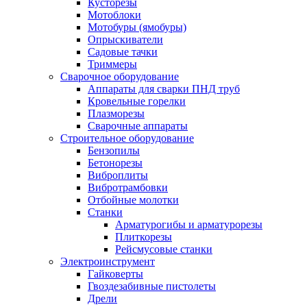
Кусторезы
Мотоблоки
Мотобуры (ямобуры)
Опрыскиватели
Садовые тачки
Триммеры
Сварочное оборудование
Аппараты для сварки ПНД труб
Кровельные горелки
Плазморезы
Сварочные аппараты
Строительное оборудование
Бензопилы
Бетонорезы
Виброплиты
Вибротрамбовки
Отбойные молотки
Станки
Арматурогибы и арматурорезы
Плиткорезы
Рейсмусовые станки
Электроинструмент
Гайковерты
Гвоздезабивные пистолеты
Дрели