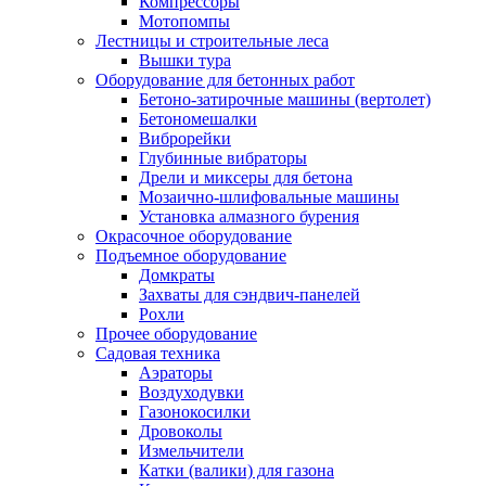
Компрессоры
Мотопомпы
Лестницы и строительные леса
Вышки тура
Оборудование для бетонных работ
Бетоно-затирочные машины (вертолет)
Бетономешалки
Виброрейки
Глубинные вибраторы
Дрели и миксеры для бетона
Мозаично-шлифовальные машины
Установка алмазного бурения
Окрасочное оборудование
Подъемное оборудование
Домкраты
Захваты для сэндвич-панелей
Рохли
Прочее оборудование
Садовая техника
Аэраторы
Воздуходувки
Газонокосилки
Дровоколы
Измельчители
Катки (валики) для газона