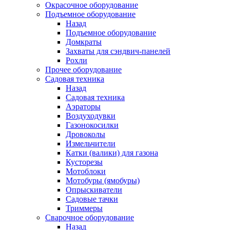
Окрасочное оборудование
Подъемное оборудование
Назад
Подъемное оборудование
Домкраты
Захваты для сэндвич-панелей
Рохли
Прочее оборудование
Садовая техника
Назад
Садовая техника
Аэраторы
Воздуходувки
Газонокосилки
Дровоколы
Измельчители
Катки (валики) для газона
Кусторезы
Мотоблоки
Мотобуры (ямобуры)
Опрыскиватели
Садовые тачки
Триммеры
Сварочное оборудование
Назад