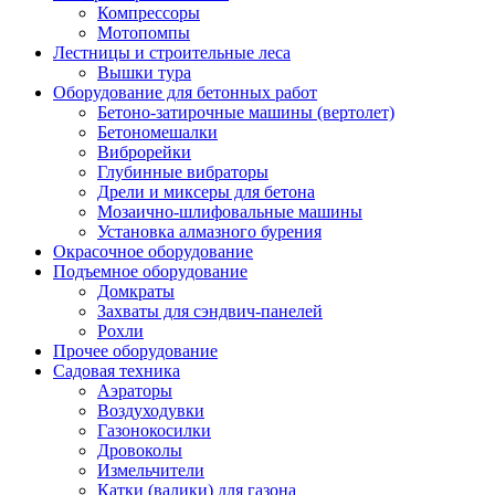
Компрессоры
Мотопомпы
Лестницы и строительные леса
Вышки тура
Оборудование для бетонных работ
Бетоно-затирочные машины (вертолет)
Бетономешалки
Виброрейки
Глубинные вибраторы
Дрели и миксеры для бетона
Мозаично-шлифовальные машины
Установка алмазного бурения
Окрасочное оборудование
Подъемное оборудование
Домкраты
Захваты для сэндвич-панелей
Рохли
Прочее оборудование
Садовая техника
Аэраторы
Воздуходувки
Газонокосилки
Дровоколы
Измельчители
Катки (валики) для газона