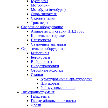
Кусторезы
Мотоблоки
Мотобуры (ямобуры)
Опрыскиватели
Садовые тачки
Триммеры
Сварочное оборудование
Аппараты для сварки ПНД труб
Кровельные горелки
Плазморезы
Сварочные аппараты
Строительное оборудование
Бензопилы
Бетонорезы
Виброплиты
Вибротрамбовки
Отбойные молотки
Станки
Арматурогибы и арматурорезы
Плиткорезы
Рейсмусовые станки
Электроинструмент
Гайковерты
Гвоздезабивные пистолеты
Дрели