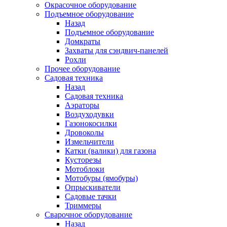
Окрасочное оборудование
Подъемное оборудование
Назад
Подъемное оборудование
Домкраты
Захваты для сэндвич-панелей
Рохли
Прочее оборудование
Садовая техника
Назад
Садовая техника
Аэраторы
Воздуходувки
Газонокосилки
Дровоколы
Измельчители
Катки (валики) для газона
Кусторезы
Мотоблоки
Мотобуры (ямобуры)
Опрыскиватели
Садовые тачки
Триммеры
Сварочное оборудование
Назад