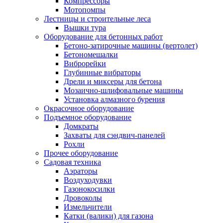
Компрессоры
Мотопомпы
Лестницы и строительные леса
Вышки тура
Оборудование для бетонных работ
Бетоно-затирочные машины (вертолет)
Бетономешалки
Виброрейки
Глубинные вибраторы
Дрели и миксеры для бетона
Мозаично-шлифовальные машины
Установка алмазного бурения
Окрасочное оборудование
Подъемное оборудование
Домкраты
Захваты для сэндвич-панелей
Рохли
Прочее оборудование
Садовая техника
Аэраторы
Воздуходувки
Газонокосилки
Дровоколы
Измельчители
Катки (валики) для газона