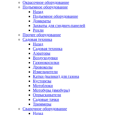
Окрасочное оборудование
Подъемное оборудование
Назад
Подъемное оборудование
Домкраты
Захваты для сэндвич-панелей
Рохли
Прочее оборудование
Садовая техника
Назад
Садовая техника
Аэраторы
Воздуходувки
Газонокосилки
Дровоколы
Измельчители
Катки (валики) для газона
Кусторезы
Мотоблоки
Мотобуры (ямобуры)
Опрыскиватели
Садовые тачки
Триммеры
Сварочное оборудование
Назад