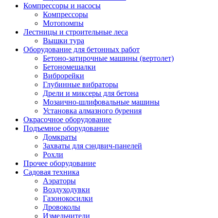
Компрессоры и насосы
Компрессоры
Мотопомпы
Лестницы и строительные леса
Вышки тура
Оборудование для бетонных работ
Бетоно-затирочные машины (вертолет)
Бетономешалки
Виброрейки
Глубинные вибраторы
Дрели и миксеры для бетона
Мозаично-шлифовальные машины
Установка алмазного бурения
Окрасочное оборудование
Подъемное оборудование
Домкраты
Захваты для сэндвич-панелей
Рохли
Прочее оборудование
Садовая техника
Аэраторы
Воздуходувки
Газонокосилки
Дровоколы
Измельчители