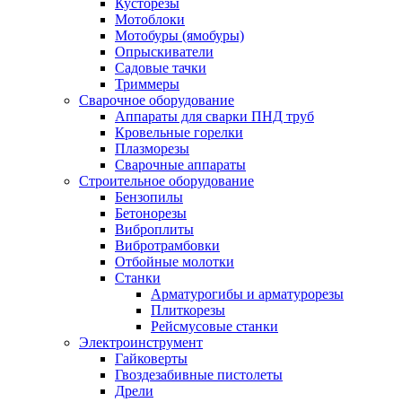
Кусторезы
Мотоблоки
Мотобуры (ямобуры)
Опрыскиватели
Садовые тачки
Триммеры
Сварочное оборудование
Аппараты для сварки ПНД труб
Кровельные горелки
Плазморезы
Сварочные аппараты
Строительное оборудование
Бензопилы
Бетонорезы
Виброплиты
Вибротрамбовки
Отбойные молотки
Станки
Арматурогибы и арматурорезы
Плиткорезы
Рейсмусовые станки
Электроинструмент
Гайковерты
Гвоздезабивные пистолеты
Дрели