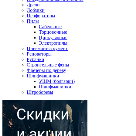
Дрели
Лобзики
Перфораторы
Пилы
Сабельные
Торцовочные
Циркулярные
Электропилы
Пневмоинструмент
Реноваторы
Рубанки
Строительные фены
Фрезеры по дереву
Шлифмашинки
УШМ (болгарки)
Шлифмашинки
Штроборезы