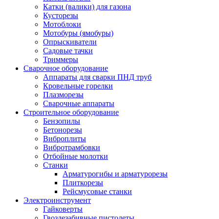
Катки (валики) для газона
Кусторезы
Мотоблоки
Мотобуры (ямобуры)
Опрыскиватели
Садовые тачки
Триммеры
Сварочное оборудование
Аппараты для сварки ПНД труб
Кровельные горелки
Плазморезы
Сварочные аппараты
Строительное оборудование
Бензопилы
Бетонорезы
Виброплиты
Вибротрамбовки
Отбойные молотки
Станки
Арматурогибы и арматурорезы
Плиткорезы
Рейсмусовые станки
Электроинструмент
Гайковерты
Гвоздезабивные пистолеты