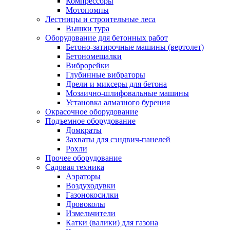
Компрессоры
Мотопомпы
Лестницы и строительные леса
Вышки тура
Оборудование для бетонных работ
Бетоно-затирочные машины (вертолет)
Бетономешалки
Виброрейки
Глубинные вибраторы
Дрели и миксеры для бетона
Мозаично-шлифовальные машины
Установка алмазного бурения
Окрасочное оборудование
Подъемное оборудование
Домкраты
Захваты для сэндвич-панелей
Рохли
Прочее оборудование
Садовая техника
Аэраторы
Воздуходувки
Газонокосилки
Дровоколы
Измельчители
Катки (валики) для газона