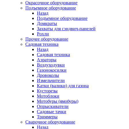
Окрасочное оборудование
Подъемное оборудование
Назад
Подъемное оборудование
Домкраты
Захваты для сэндвич-панелей
Рохли
Прочее оборудование
Садовая техника
Назад
Садовая техника
Аэраторы
Воздуходувки
Газонокосилки
Дровоколы
Измельчители
Катки (валики) для газона
Кусторезы
Мотоблоки
Мотобуры (ямобуры)
Опрыскиватели
Садовые тачки
Триммеры
Сварочное оборудование
Назад