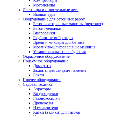
Компрессоры
Мотопомпы
Лестницы и строительные леса
Вышки тура
Оборудование для бетонных работ
Бетоно-затирочные машины (вертолет)
Бетономешалки
Виброрейки
Глубинные вибраторы
Дрели и миксеры для бетона
Мозаично-шлифовальные машины
Установка алмазного бурения
Окрасочное оборудование
Подъемное оборудование
Домкраты
Захваты для сэндвич-панелей
Рохли
Прочее оборудование
Садовая техника
Аэраторы
Воздуходувки
Газонокосилки
Дровоколы
Измельчители
Катки (валики) для газона