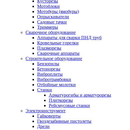
Кусторезы
Мотоблоки
Мотобуры (ямобуры)
Опрыскиватели
Садовые тачки
Триммеры
Сварочное оборудование
Аппараты для сварки ПНД труб
Кровельные горелки
Плазморезы
Сварочные аппараты
Строительное оборудование
Бензопилы
Бетонорезы
Виброплиты
Вибротрамбовки
Отбойные молотки
Станки
Арматурогибы и арматурорезы
Плиткорезы
Рейсмусовые станки
Электроинструмент
Гайковерты
Гвоздезабивные пистолеты
Дрели