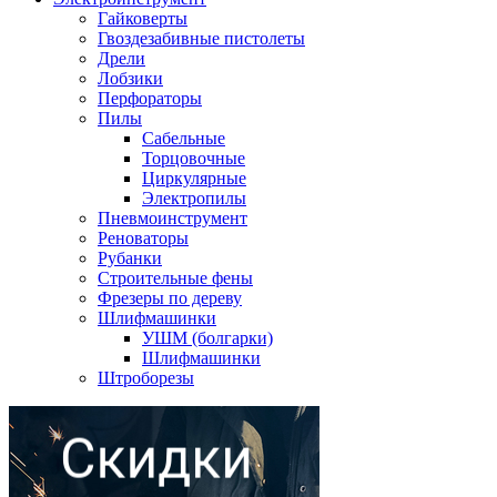
Гайковерты
Гвоздезабивные пистолеты
Дрели
Лобзики
Перфораторы
Пилы
Сабельные
Торцовочные
Циркулярные
Электропилы
Пневмоинструмент
Реноваторы
Рубанки
Строительные фены
Фрезеры по дереву
Шлифмашинки
УШМ (болгарки)
Шлифмашинки
Штроборезы