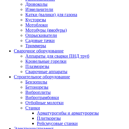
Дровоколы
Измельчители
Катки (валики) для газона
Кусторезы
Мотоблоки
Мотобуры (ямобуры)
Опрыскиватели
Садовые тачки
Триммеры
Сварочное оборудование
Аппараты для сварки ПНД труб
Кровельные горелки
Плазморезы
Сварочные аппараты
Строительное оборудование
Бензопилы
Бетонорезы
Виброплиты
Вибротрамбовки
Отбойные молотки
Станки
Арматурогибы и арматурорезы
Плиткорезы
Рейсмусовые станки
Электроинструмент