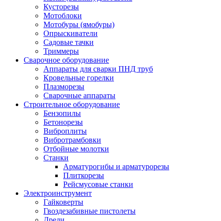
Кусторезы
Мотоблоки
Мотобуры (ямобуры)
Опрыскиватели
Садовые тачки
Триммеры
Сварочное оборудование
Аппараты для сварки ПНД труб
Кровельные горелки
Плазморезы
Сварочные аппараты
Строительное оборудование
Бензопилы
Бетонорезы
Виброплиты
Вибротрамбовки
Отбойные молотки
Станки
Арматурогибы и арматурорезы
Плиткорезы
Рейсмусовые станки
Электроинструмент
Гайковерты
Гвоздезабивные пистолеты
Дрели