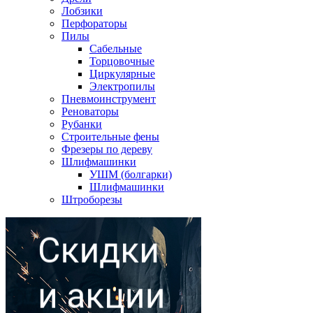
Лобзики
Перфораторы
Пилы
Сабельные
Торцовочные
Циркулярные
Электропилы
Пневмоинструмент
Реноваторы
Рубанки
Строительные фены
Фрезеры по дереву
Шлифмашинки
УШМ (болгарки)
Шлифмашинки
Штроборезы