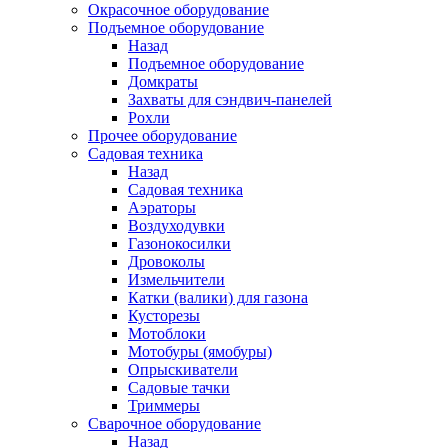
Окрасочное оборудование
Подъемное оборудование
Назад
Подъемное оборудование
Домкраты
Захваты для сэндвич-панелей
Рохли
Прочее оборудование
Садовая техника
Назад
Садовая техника
Аэраторы
Воздуходувки
Газонокосилки
Дровоколы
Измельчители
Катки (валики) для газона
Кусторезы
Мотоблоки
Мотобуры (ямобуры)
Опрыскиватели
Садовые тачки
Триммеры
Сварочное оборудование
Назад