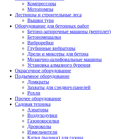
Компрессоры
Мотопомпы
Лестницы и строительные леса
Вышки тура
Оборудование для бетонных работ
Бетоно-затирочные машины (вертолет)
Бетономешалки
Виброрейки
Глубинные вибраторы
Дрели и миксеры для бетона
Мозаично-шлифовальные машины
Установка алмазного бурения
Окрасочное оборудование
Подъемное оборудование
Домкраты
Захваты для сэндвич-панелей
Рохли
Прочее оборудование
Садовая техника
Аэраторы
Воздуходувки
Газонокосилки
Дровоколы
Измельчители
Катки (валики) для газона