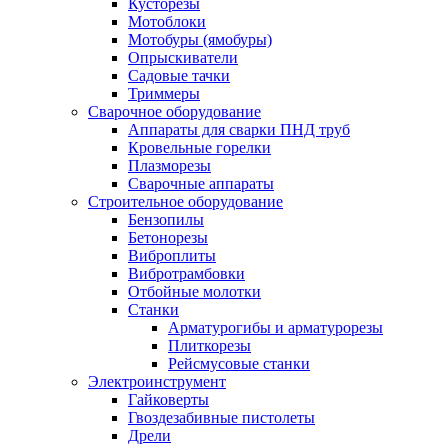
Кусторезы
Мотоблоки
Мотобуры (ямобуры)
Опрыскиватели
Садовые тачки
Триммеры
Сварочное оборудование
Аппараты для сварки ПНД труб
Кровельные горелки
Плазморезы
Сварочные аппараты
Строительное оборудование
Бензопилы
Бетонорезы
Виброплиты
Вибротрамбовки
Отбойные молотки
Станки
Арматурогибы и арматурорезы
Плиткорезы
Рейсмусовые станки
Электроинструмент
Гайковерты
Гвоздезабивные пистолеты
Дрели