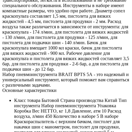
транспортировки, легкость в использовании и не требование
специального обслуживания. Инструменты в наборе имеют
компактные размеры, что удобно при работе. Диаметр сопел
краскопульта составляет 1,5 мм, пистолета для вязких
жидкостей - 4,5 мм, пистолета для продувки - 2 мм. Расход
воздуха также различается в зависимости от инструмента: для
краскопульта - 174 л/мин, для пистолета для вязких жидкостей
- 130 л/мин, для пистолета для продувки - 125 л/мин, для
пистолета для подкачки шин - 140 л/мин. Бачок для
краскопульта вмещает 1000 мл краски, бачок для пистолета
для вязких жидкостей - 900 мл. Рабочее давление для
краскопульта и пистолета для вязких жидкостей составляет 3,5
бар, для пистолета для продувки - 2-6 бар, а для пистолета для
подкачки шин - до 12 бар.
Набор пневмоинструмента BRAIT BPTS 5A - это надежный и
универсальный инструмент, который поможет вам справиться
с различными задачами.
Основные характеристики
Класс товара Бытовой Страна производства Китай Тип
инструмента Набор пневмоинструмента Упаковка
Коробка Вес НЕТТО, кг 1,8 Давление, атм 10 Расход
воздуха, л/мин 450 Количество в наборе 5 В наборе
Краскораспылитель с верхним бачком, пистолет для
накачки шин с манометром, пистолет для продувки,