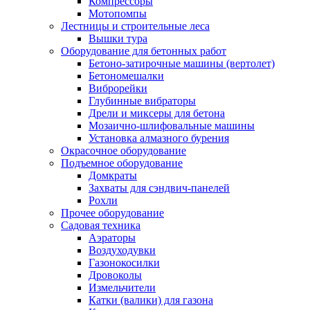
Компрессоры
Мотопомпы
Лестницы и строительные леса
Вышки тура
Оборудование для бетонных работ
Бетоно-затирочные машины (вертолет)
Бетономешалки
Виброрейки
Глубинные вибраторы
Дрели и миксеры для бетона
Мозаично-шлифовальные машины
Установка алмазного бурения
Окрасочное оборудование
Подъемное оборудование
Домкраты
Захваты для сэндвич-панелей
Рохли
Прочее оборудование
Садовая техника
Аэраторы
Воздуходувки
Газонокосилки
Дровоколы
Измельчители
Катки (валики) для газона