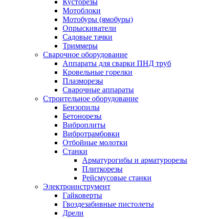
Кусторезы
Мотоблоки
Мотобуры (ямобуры)
Опрыскиватели
Садовые тачки
Триммеры
Сварочное оборудование
Аппараты для сварки ПНД труб
Кровельные горелки
Плазморезы
Сварочные аппараты
Строительное оборудование
Бензопилы
Бетонорезы
Виброплиты
Вибротрамбовки
Отбойные молотки
Станки
Арматурогибы и арматурорезы
Плиткорезы
Рейсмусовые станки
Электроинструмент
Гайковерты
Гвоздезабивные пистолеты
Дрели