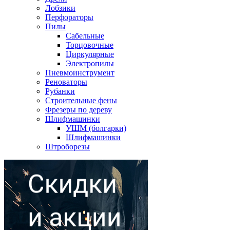
Лобзики
Перфораторы
Пилы
Сабельные
Торцовочные
Циркулярные
Электропилы
Пневмоинструмент
Реноваторы
Рубанки
Строительные фены
Фрезеры по дереву
Шлифмашинки
УШМ (болгарки)
Шлифмашинки
Штроборезы