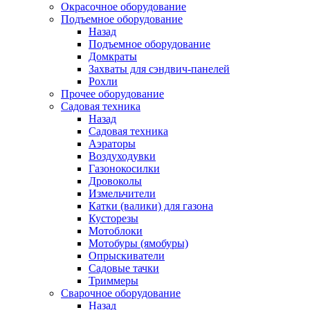
Окрасочное оборудование
Подъемное оборудование
Назад
Подъемное оборудование
Домкраты
Захваты для сэндвич-панелей
Рохли
Прочее оборудование
Садовая техника
Назад
Садовая техника
Аэраторы
Воздуходувки
Газонокосилки
Дровоколы
Измельчители
Катки (валики) для газона
Кусторезы
Мотоблоки
Мотобуры (ямобуры)
Опрыскиватели
Садовые тачки
Триммеры
Сварочное оборудование
Назад