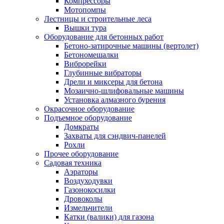
Компрессоры
Мотопомпы
Лестницы и строительные леса
Вышки тура
Оборудование для бетонных работ
Бетоно-затирочные машины (вертолет)
Бетономешалки
Виброрейки
Глубинные вибраторы
Дрели и миксеры для бетона
Мозаично-шлифовальные машины
Установка алмазного бурения
Окрасочное оборудование
Подъемное оборудование
Домкраты
Захваты для сэндвич-панелей
Рохли
Прочее оборудование
Садовая техника
Аэраторы
Воздуходувки
Газонокосилки
Дровоколы
Измельчители
Катки (валики) для газона