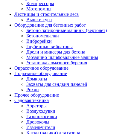
Компрессоры
Мотопомпы
Лестницы и строительные леса
Вышки тура
Оборудование для бетонных работ
Бетоно-затирочные машины (вертолет)
Бетономешалки
Виброрейки
Глубинные вибраторы
Дрели и миксеры для бетона
Мозаично-шлифовальные машины
Установка алмазного бурения
Окрасочное оборудование
Подъемное оборудование
Домкраты
Захваты для сэндвич-панелей
Рохли
Прочее оборудование
Садовая техника
Аэраторы
Воздуходувки
Газонокосилки
Дровоколы
Измельчители
Катки (валики) для газона