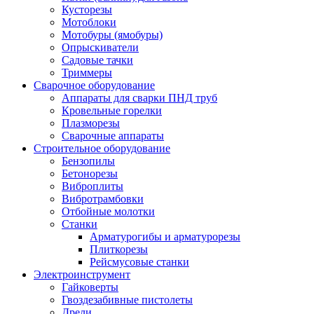
Кусторезы
Мотоблоки
Мотобуры (ямобуры)
Опрыскиватели
Садовые тачки
Триммеры
Сварочное оборудование
Аппараты для сварки ПНД труб
Кровельные горелки
Плазморезы
Сварочные аппараты
Строительное оборудование
Бензопилы
Бетонорезы
Виброплиты
Вибротрамбовки
Отбойные молотки
Станки
Арматурогибы и арматурорезы
Плиткорезы
Рейсмусовые станки
Электроинструмент
Гайковерты
Гвоздезабивные пистолеты
Дрели