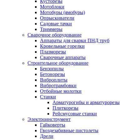
Кусторезы
Мотоблоки
Мотобуры (ямобуры)
Опрыскиватели
Садовые тачки
Триммеры
Сварочное оборудование
Аппараты для сварки ПНД труб
Кровельные горелки
Плазморезы
Сварочные аппараты
Строительное оборудование
Бензопилы
Бетонорезы
Виброплиты
Вибротрамбовки
Отбойные молотки
Станки
Арматурогибы и арматурорезы
Плиткорезы
Рейсмусовые станки
Электроинструмент
Гайковерты
Гвоздезабивные пистолеты
Дрели