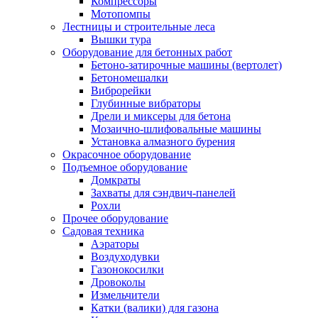
Компрессоры
Мотопомпы
Лестницы и строительные леса
Вышки тура
Оборудование для бетонных работ
Бетоно-затирочные машины (вертолет)
Бетономешалки
Виброрейки
Глубинные вибраторы
Дрели и миксеры для бетона
Мозаично-шлифовальные машины
Установка алмазного бурения
Окрасочное оборудование
Подъемное оборудование
Домкраты
Захваты для сэндвич-панелей
Рохли
Прочее оборудование
Садовая техника
Аэраторы
Воздуходувки
Газонокосилки
Дровоколы
Измельчители
Катки (валики) для газона