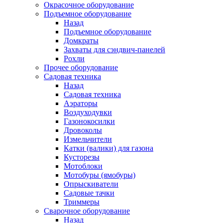
Окрасочное оборудование
Подъемное оборудование
Назад
Подъемное оборудование
Домкраты
Захваты для сэндвич-панелей
Рохли
Прочее оборудование
Садовая техника
Назад
Садовая техника
Аэраторы
Воздуходувки
Газонокосилки
Дровоколы
Измельчители
Катки (валики) для газона
Кусторезы
Мотоблоки
Мотобуры (ямобуры)
Опрыскиватели
Садовые тачки
Триммеры
Сварочное оборудование
Назад