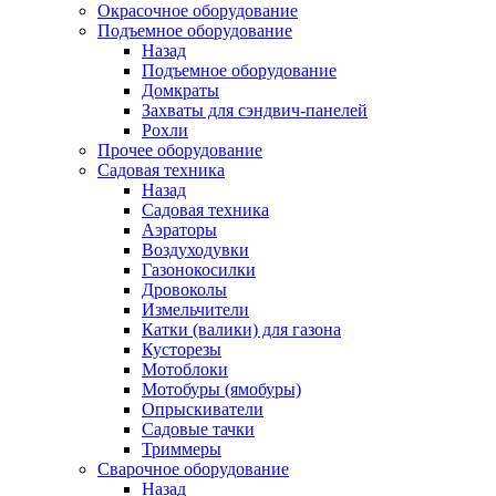
Окрасочное оборудование
Подъемное оборудование
Назад
Подъемное оборудование
Домкраты
Захваты для сэндвич-панелей
Рохли
Прочее оборудование
Садовая техника
Назад
Садовая техника
Аэраторы
Воздуходувки
Газонокосилки
Дровоколы
Измельчители
Катки (валики) для газона
Кусторезы
Мотоблоки
Мотобуры (ямобуры)
Опрыскиватели
Садовые тачки
Триммеры
Сварочное оборудование
Назад