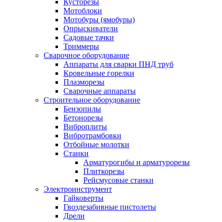
Кусторезы
Мотоблоки
Мотобуры (ямобуры)
Опрыскиватели
Садовые тачки
Триммеры
Сварочное оборудование
Аппараты для сварки ПНД труб
Кровельные горелки
Плазморезы
Сварочные аппараты
Строительное оборудование
Бензопилы
Бетонорезы
Виброплиты
Вибротрамбовки
Отбойные молотки
Станки
Арматурогибы и арматурорезы
Плиткорезы
Рейсмусовые станки
Электроинструмент
Гайковерты
Гвоздезабивные пистолеты
Дрели