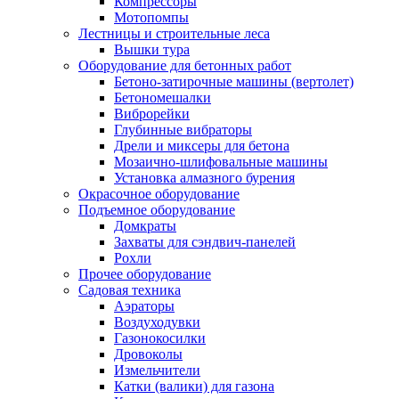
Компрессоры
Мотопомпы
Лестницы и строительные леса
Вышки тура
Оборудование для бетонных работ
Бетоно-затирочные машины (вертолет)
Бетономешалки
Виброрейки
Глубинные вибраторы
Дрели и миксеры для бетона
Мозаично-шлифовальные машины
Установка алмазного бурения
Окрасочное оборудование
Подъемное оборудование
Домкраты
Захваты для сэндвич-панелей
Рохли
Прочее оборудование
Садовая техника
Аэраторы
Воздуходувки
Газонокосилки
Дровоколы
Измельчители
Катки (валики) для газона