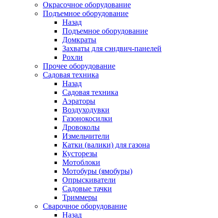
Окрасочное оборудование
Подъемное оборудование
Назад
Подъемное оборудование
Домкраты
Захваты для сэндвич-панелей
Рохли
Прочее оборудование
Садовая техника
Назад
Садовая техника
Аэраторы
Воздуходувки
Газонокосилки
Дровоколы
Измельчители
Катки (валики) для газона
Кусторезы
Мотоблоки
Мотобуры (ямобуры)
Опрыскиватели
Садовые тачки
Триммеры
Сварочное оборудование
Назад