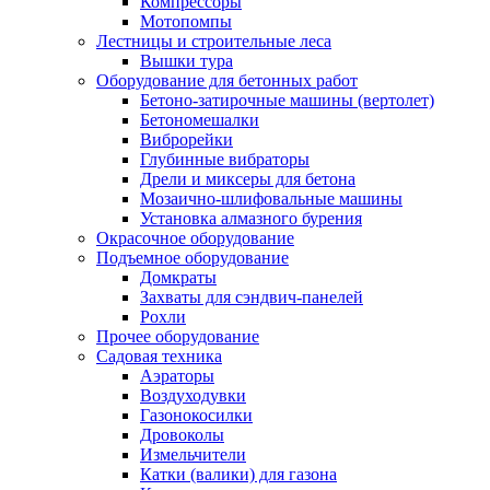
Компрессоры
Мотопомпы
Лестницы и строительные леса
Вышки тура
Оборудование для бетонных работ
Бетоно-затирочные машины (вертолет)
Бетономешалки
Виброрейки
Глубинные вибраторы
Дрели и миксеры для бетона
Мозаично-шлифовальные машины
Установка алмазного бурения
Окрасочное оборудование
Подъемное оборудование
Домкраты
Захваты для сэндвич-панелей
Рохли
Прочее оборудование
Садовая техника
Аэраторы
Воздуходувки
Газонокосилки
Дровоколы
Измельчители
Катки (валики) для газона