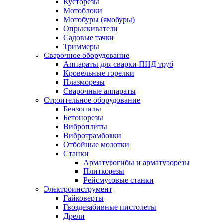
Кусторезы
Мотоблоки
Мотобуры (ямобуры)
Опрыскиватели
Садовые тачки
Триммеры
Сварочное оборудование
Аппараты для сварки ПНД труб
Кровельные горелки
Плазморезы
Сварочные аппараты
Строительное оборудование
Бензопилы
Бетонорезы
Виброплиты
Вибротрамбовки
Отбойные молотки
Станки
Арматурогибы и арматурорезы
Плиткорезы
Рейсмусовые станки
Электроинструмент
Гайковерты
Гвоздезабивные пистолеты
Дрели