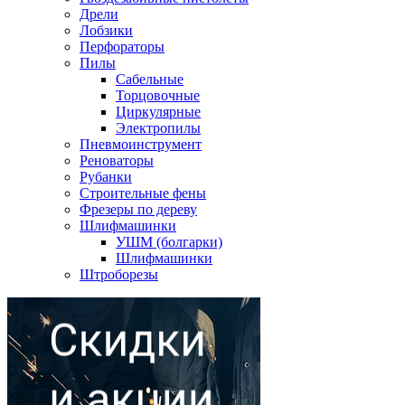
Дрели
Лобзики
Перфораторы
Пилы
Сабельные
Торцовочные
Циркулярные
Электропилы
Пневмоинструмент
Реноваторы
Рубанки
Строительные фены
Фрезеры по дереву
Шлифмашинки
УШМ (болгарки)
Шлифмашинки
Штроборезы