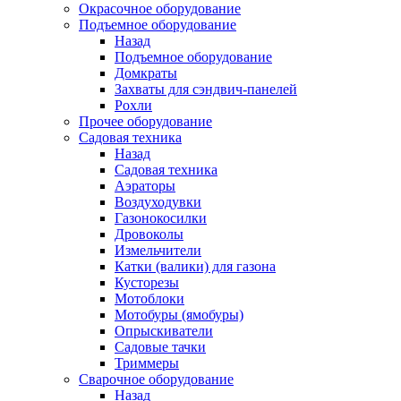
Окрасочное оборудование
Подъемное оборудование
Назад
Подъемное оборудование
Домкраты
Захваты для сэндвич-панелей
Рохли
Прочее оборудование
Садовая техника
Назад
Садовая техника
Аэраторы
Воздуходувки
Газонокосилки
Дровоколы
Измельчители
Катки (валики) для газона
Кусторезы
Мотоблоки
Мотобуры (ямобуры)
Опрыскиватели
Садовые тачки
Триммеры
Сварочное оборудование
Назад