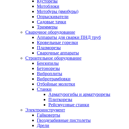
Кусторезы
Мотоблоки
Мотобуры (ямобуры)
Опрыскиватели
Садовые тачки
Триммеры
Сварочное оборудование
Аппараты для сварки ПНД труб
Кровельные горелки
Плазморезы
Сварочные аппараты
Строительное оборудование
Бензопилы
Бетонорезы
Виброплиты
Вибротрамбовки
Отбойные молотки
Станки
Арматурогибы и арматурорезы
Плиткорезы
Рейсмусовые станки
Электроинструмент
Гайковерты
Гвоздезабивные пистолеты
Дрели