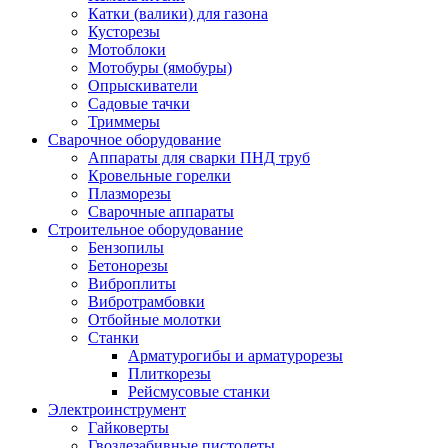
Катки (валики) для газона
Кусторезы
Мотоблоки
Мотобуры (ямобуры)
Опрыскиватели
Садовые тачки
Триммеры
Сварочное оборудование
Аппараты для сварки ПНД труб
Кровельные горелки
Плазморезы
Сварочные аппараты
Строительное оборудование
Бензопилы
Бетонорезы
Виброплиты
Вибротрамбовки
Отбойные молотки
Станки
Арматурогибы и арматурорезы
Плиткорезы
Рейсмусовые станки
Электроинструмент
Гайковерты
Гвоздезабивные пистолеты