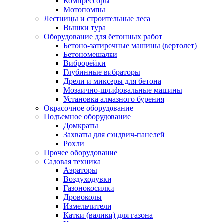
Компрессоры
Мотопомпы
Лестницы и строительные леса
Вышки тура
Оборудование для бетонных работ
Бетоно-затирочные машины (вертолет)
Бетономешалки
Виброрейки
Глубинные вибраторы
Дрели и миксеры для бетона
Мозаично-шлифовальные машины
Установка алмазного бурения
Окрасочное оборудование
Подъемное оборудование
Домкраты
Захваты для сэндвич-панелей
Рохли
Прочее оборудование
Садовая техника
Аэраторы
Воздуходувки
Газонокосилки
Дровоколы
Измельчители
Катки (валики) для газона