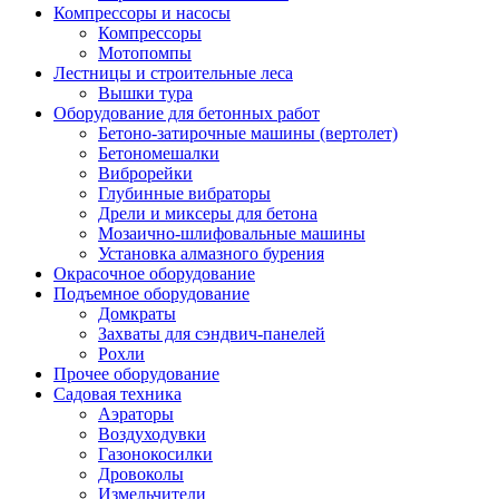
Компрессоры и насосы
Компрессоры
Мотопомпы
Лестницы и строительные леса
Вышки тура
Оборудование для бетонных работ
Бетоно-затирочные машины (вертолет)
Бетономешалки
Виброрейки
Глубинные вибраторы
Дрели и миксеры для бетона
Мозаично-шлифовальные машины
Установка алмазного бурения
Окрасочное оборудование
Подъемное оборудование
Домкраты
Захваты для сэндвич-панелей
Рохли
Прочее оборудование
Садовая техника
Аэраторы
Воздуходувки
Газонокосилки
Дровоколы
Измельчители