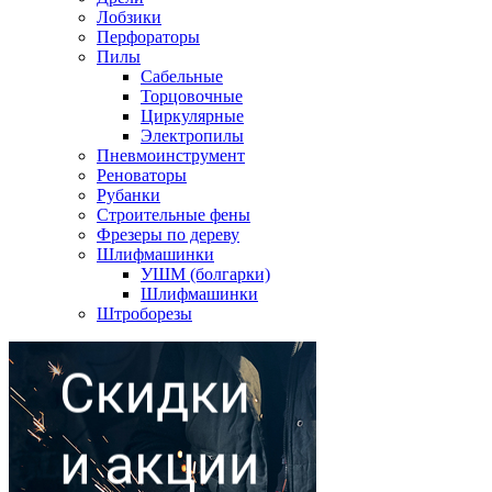
Лобзики
Перфораторы
Пилы
Сабельные
Торцовочные
Циркулярные
Электропилы
Пневмоинструмент
Реноваторы
Рубанки
Строительные фены
Фрезеры по дереву
Шлифмашинки
УШМ (болгарки)
Шлифмашинки
Штроборезы