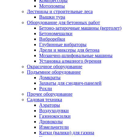
Компрессоры
Мотопомпы
Лестницы и строительные леса
Вышки тура
Оборудование для бетонных работ
Бетоно-затирочные машины (вертолет)
Бетономешалки
Виброрейки
Глубинные вибраторы
Дрели и миксеры для бетона
Мозаично-шлифовальные машины
Установка алмазного бурения
Окрасочное оборудование
Подъемное оборудование
Домкраты
Захваты для сэндвич-панелей
Рохли
Прочее оборудование
Садовая техника
Аэраторы
Воздуходувки
Газонокосилки
Дровоколы
Измельчители
Катки (валики) для газона