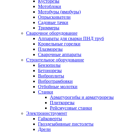
Кусторезы
Мотоблоки
Мотобуры (ямобуры)
Опрыскиватели
Садовые тачки
Триммеры
Сварочное оборудование
Аппараты для сварки ПНД труб
Кровельные горелки
Плазморезы
Сварочные аппараты
Строительное оборудование
Бензопилы
Бетонорезы
Виброплиты
Вибротрамбовки
Отбойные молотки
Станки
Арматурогибы и арматурорезы
Плиткорезы
Рейсмусовые станки
Электроинструмент
Гайковерты
Гвоздезабивные пистолеты
Дрели