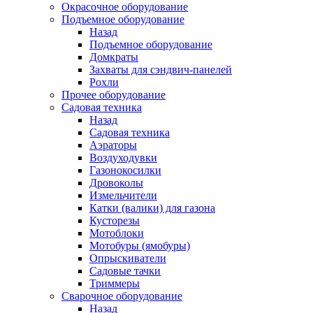
Окрасочное оборудование
Подъемное оборудование
Назад
Подъемное оборудование
Домкраты
Захваты для сэндвич-панелей
Рохли
Прочее оборудование
Садовая техника
Назад
Садовая техника
Аэраторы
Воздуходувки
Газонокосилки
Дровоколы
Измельчители
Катки (валики) для газона
Кусторезы
Мотоблоки
Мотобуры (ямобуры)
Опрыскиватели
Садовые тачки
Триммеры
Сварочное оборудование
Назад