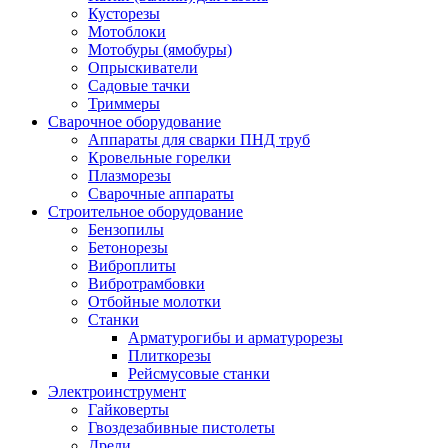
Кусторезы
Мотоблоки
Мотобуры (ямобуры)
Опрыскиватели
Садовые тачки
Триммеры
Сварочное оборудование
Аппараты для сварки ПНД труб
Кровельные горелки
Плазморезы
Сварочные аппараты
Строительное оборудование
Бензопилы
Бетонорезы
Виброплиты
Вибротрамбовки
Отбойные молотки
Станки
Арматурогибы и арматурорезы
Плиткорезы
Рейсмусовые станки
Электроинструмент
Гайковерты
Гвоздезабивные пистолеты
Дрели