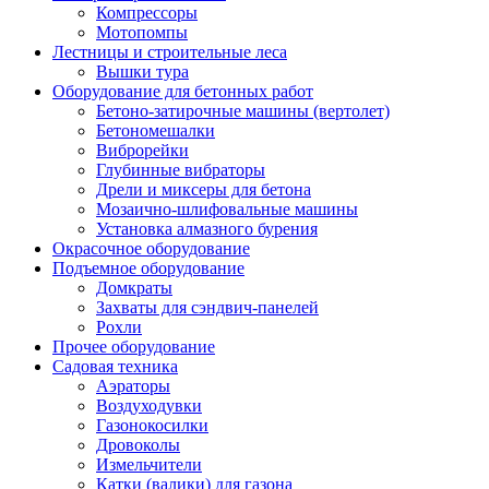
Компрессоры
Мотопомпы
Лестницы и строительные леса
Вышки тура
Оборудование для бетонных работ
Бетоно-затирочные машины (вертолет)
Бетономешалки
Виброрейки
Глубинные вибраторы
Дрели и миксеры для бетона
Мозаично-шлифовальные машины
Установка алмазного бурения
Окрасочное оборудование
Подъемное оборудование
Домкраты
Захваты для сэндвич-панелей
Рохли
Прочее оборудование
Садовая техника
Аэраторы
Воздуходувки
Газонокосилки
Дровоколы
Измельчители
Катки (валики) для газона