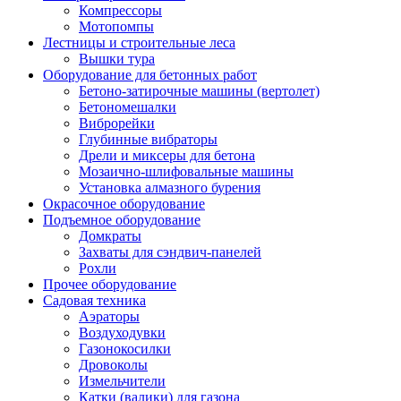
Компрессоры
Мотопомпы
Лестницы и строительные леса
Вышки тура
Оборудование для бетонных работ
Бетоно-затирочные машины (вертолет)
Бетономешалки
Виброрейки
Глубинные вибраторы
Дрели и миксеры для бетона
Мозаично-шлифовальные машины
Установка алмазного бурения
Окрасочное оборудование
Подъемное оборудование
Домкраты
Захваты для сэндвич-панелей
Рохли
Прочее оборудование
Садовая техника
Аэраторы
Воздуходувки
Газонокосилки
Дровоколы
Измельчители
Катки (валики) для газона