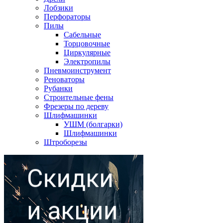
Лобзики
Перфораторы
Пилы
Сабельные
Торцовочные
Циркулярные
Электропилы
Пневмоинструмент
Реноваторы
Рубанки
Строительные фены
Фрезеры по дереву
Шлифмашинки
УШМ (болгарки)
Шлифмашинки
Штроборезы