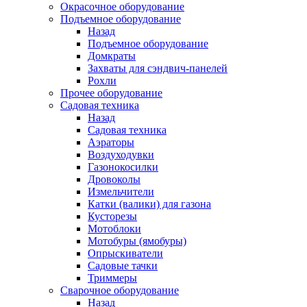
Окрасочное оборудование
Подъемное оборудование
Назад
Подъемное оборудование
Домкраты
Захваты для сэндвич-панелей
Рохли
Прочее оборудование
Садовая техника
Назад
Садовая техника
Аэраторы
Воздуходувки
Газонокосилки
Дровоколы
Измельчители
Катки (валики) для газона
Кусторезы
Мотоблоки
Мотобуры (ямобуры)
Опрыскиватели
Садовые тачки
Триммеры
Сварочное оборудование
Назад