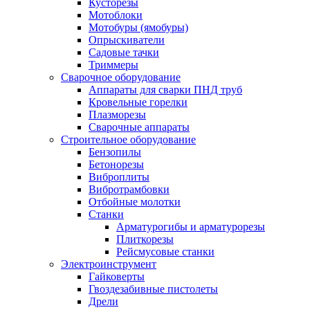
Кусторезы
Мотоблоки
Мотобуры (ямобуры)
Опрыскиватели
Садовые тачки
Триммеры
Сварочное оборудование
Аппараты для сварки ПНД труб
Кровельные горелки
Плазморезы
Сварочные аппараты
Строительное оборудование
Бензопилы
Бетонорезы
Виброплиты
Вибротрамбовки
Отбойные молотки
Станки
Арматурогибы и арматурорезы
Плиткорезы
Рейсмусовые станки
Электроинструмент
Гайковерты
Гвоздезабивные пистолеты
Дрели