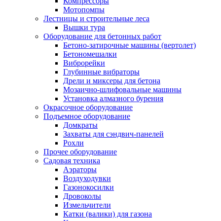
Компрессоры
Мотопомпы
Лестницы и строительные леса
Вышки тура
Оборудование для бетонных работ
Бетоно-затирочные машины (вертолет)
Бетономешалки
Виброрейки
Глубинные вибраторы
Дрели и миксеры для бетона
Мозаично-шлифовальные машины
Установка алмазного бурения
Окрасочное оборудование
Подъемное оборудование
Домкраты
Захваты для сэндвич-панелей
Рохли
Прочее оборудование
Садовая техника
Аэраторы
Воздуходувки
Газонокосилки
Дровоколы
Измельчители
Катки (валики) для газона