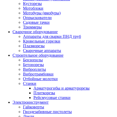
Кусторезы
Мотоблоки
Мотобуры (ямобуры)
Опрыскиватели
Садовые тачки
Триммеры
Сварочное оборудование
Аппараты для сварки ПНД труб
Кровельные горелки
Плазморезы
Сварочные аппараты
Строительное оборудование
Бензопилы
Бетонорезы
Виброплиты
Вибротрамбовки
Отбойные молотки
Станки
Арматурогибы и арматурорезы
Плиткорезы
Рейсмусовые станки
Электроинструмент
Гайковерты
Гвоздезабивные пистолеты
Дрели