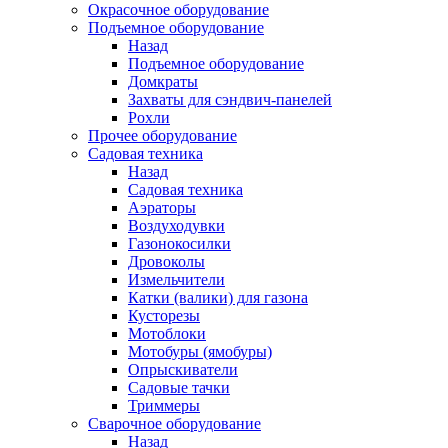
Окрасочное оборудование
Подъемное оборудование
Назад
Подъемное оборудование
Домкраты
Захваты для сэндвич-панелей
Рохли
Прочее оборудование
Садовая техника
Назад
Садовая техника
Аэраторы
Воздуходувки
Газонокосилки
Дровоколы
Измельчители
Катки (валики) для газона
Кусторезы
Мотоблоки
Мотобуры (ямобуры)
Опрыскиватели
Садовые тачки
Триммеры
Сварочное оборудование
Назад