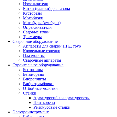
Измельчители
Катки (валики) для газона
Кусторезы
Мотоблоки
Мотобуры (ямобуры)
Опрыскиватели
Садовые тачки
Триммеры
Сварочное оборудование
Аппараты для сварки ПНД труб
Кровельные горелки
Плазморезы
Сварочные аппараты
Строительное оборудование
Бензопилы
Бетонорезы
Виброплиты
Вибротрамбовки
Отбойные молотки
Станки
Арматурогибы и арматурорезы
Плиткорезы
Рейсмусовые станки
Электроинструмент
Гайковерты