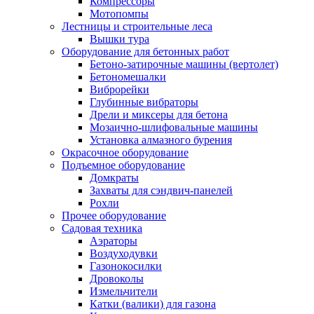
Компрессоры
Мотопомпы
Лестницы и строительные леса
Вышки тура
Оборудование для бетонных работ
Бетоно-затирочные машины (вертолет)
Бетономешалки
Виброрейки
Глубинные вибраторы
Дрели и миксеры для бетона
Мозаично-шлифовальные машины
Установка алмазного бурения
Окрасочное оборудование
Подъемное оборудование
Домкраты
Захваты для сэндвич-панелей
Рохли
Прочее оборудование
Садовая техника
Аэраторы
Воздуходувки
Газонокосилки
Дровоколы
Измельчители
Катки (валики) для газона