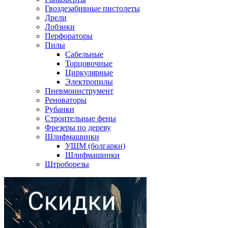
Гвоздезабивные пистолеты
Дрели
Лобзики
Перфораторы
Пилы
Сабельные
Торцовочные
Циркулярные
Электропилы
Пневмоинструмент
Реноваторы
Рубанки
Строительные фены
Фрезеры по дереву
Шлифмашинки
УШМ (болгарки)
Шлифмашинки
Штроборезы