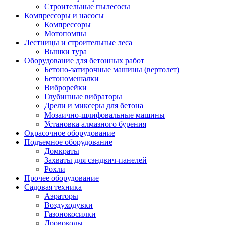
Строительные пылесосы
Компрессоры и насосы
Компрессоры
Мотопомпы
Лестницы и строительные леса
Вышки тура
Оборудование для бетонных работ
Бетоно-затирочные машины (вертолет)
Бетономешалки
Виброрейки
Глубинные вибраторы
Дрели и миксеры для бетона
Мозаично-шлифовальные машины
Установка алмазного бурения
Окрасочное оборудование
Подъемное оборудование
Домкраты
Захваты для сэндвич-панелей
Рохли
Прочее оборудование
Садовая техника
Аэраторы
Воздуходувки
Газонокосилки
Дровоколы