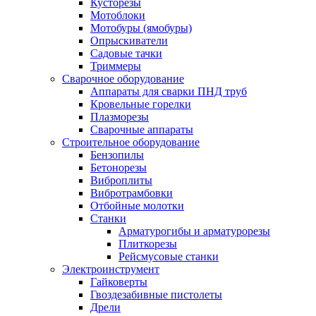
Кусторезы
Мотоблоки
Мотобуры (ямобуры)
Опрыскиватели
Садовые тачки
Триммеры
Сварочное оборудование
Аппараты для сварки ПНД труб
Кровельные горелки
Плазморезы
Сварочные аппараты
Строительное оборудование
Бензопилы
Бетонорезы
Виброплиты
Вибротрамбовки
Отбойные молотки
Станки
Арматурогибы и арматурорезы
Плиткорезы
Рейсмусовые станки
Электроинструмент
Гайковерты
Гвоздезабивные пистолеты
Дрели