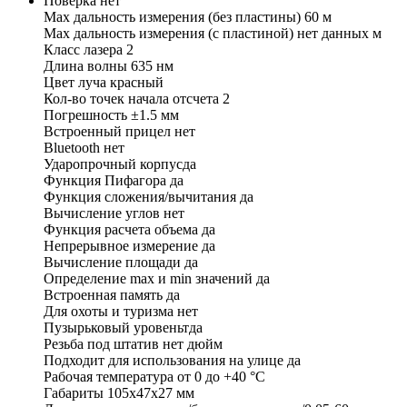
Поверка нет
Мах дальность измерения (без пластины) 60 м
Мах дальность измерения (с пластиной) нет данных м
Класс лазера 2
Длина волны 635 нм
Цвет луча красный
Кол-во точек начала отсчета 2
Погрешность ±1.5 мм
Встроенный прицел нет
Bluetooth нет
Ударопрочный корпусда
Функция Пифагора да
Функция сложения/вычитания да
Вычисление углов нет
Функция расчета объема да
Непрерывное измерение да
Вычисление площади да
Определение mах и min значений да
Встроенная память да
Для охоты и туризма нет
Пузырьковый уровеньтда
Резьба под штатив нет дюйм
Подходит для использования на улице да
Рабочая температура от 0 до +40 °С
Габариты 105x47x27 мм