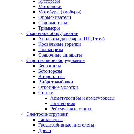
Кусторезы
Мотоблоки
Мотобуры (ямобуры)
Опрыскиватели
Садовые тачки
Триммеры
Сварочное оборудование
Аппараты для сварки ПНД труб
Кровельные горелки
Плазморезы
Сварочные аппараты
Строительное оборудование
Бензопилы
Бетонорезы
Виброплиты
Вибротрамбовки
Отбойные молотки
Станки
Арматурогибы и арматурорезы
Плиткорезы
Рейсмусовые станки
Электроинструмент
Гайковерты
Гвоздезабивные пистолеты
Дрели