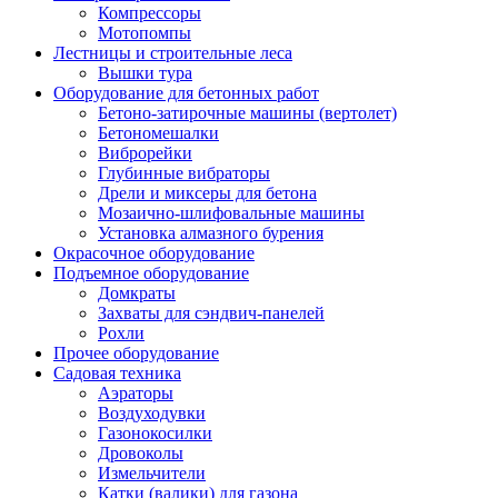
Компрессоры
Мотопомпы
Лестницы и строительные леса
Вышки тура
Оборудование для бетонных работ
Бетоно-затирочные машины (вертолет)
Бетономешалки
Виброрейки
Глубинные вибраторы
Дрели и миксеры для бетона
Мозаично-шлифовальные машины
Установка алмазного бурения
Окрасочное оборудование
Подъемное оборудование
Домкраты
Захваты для сэндвич-панелей
Рохли
Прочее оборудование
Садовая техника
Аэраторы
Воздуходувки
Газонокосилки
Дровоколы
Измельчители
Катки (валики) для газона