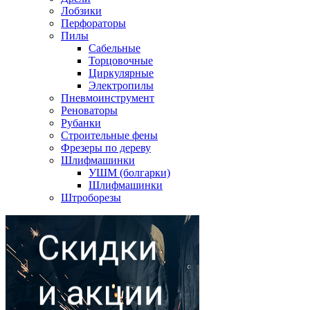
Лобзики
Перфораторы
Пилы
Сабельные
Торцовочные
Циркулярные
Электропилы
Пневмоинструмент
Реноваторы
Рубанки
Строительные фены
Фрезеры по дереву
Шлифмашинки
УШМ (болгарки)
Шлифмашинки
Штроборезы