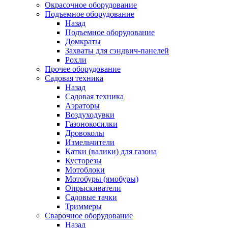
Окрасочное оборудование
Подъемное оборудование
Назад
Подъемное оборудование
Домкраты
Захваты для сэндвич-панелей
Рохли
Прочее оборудование
Садовая техника
Назад
Садовая техника
Аэраторы
Воздуходувки
Газонокосилки
Дровоколы
Измельчители
Катки (валики) для газона
Кусторезы
Мотоблоки
Мотобуры (ямобуры)
Опрыскиватели
Садовые тачки
Триммеры
Сварочное оборудование
Назад