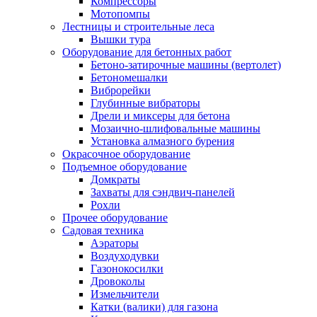
Компрессоры
Мотопомпы
Лестницы и строительные леса
Вышки тура
Оборудование для бетонных работ
Бетоно-затирочные машины (вертолет)
Бетономешалки
Виброрейки
Глубинные вибраторы
Дрели и миксеры для бетона
Мозаично-шлифовальные машины
Установка алмазного бурения
Окрасочное оборудование
Подъемное оборудование
Домкраты
Захваты для сэндвич-панелей
Рохли
Прочее оборудование
Садовая техника
Аэраторы
Воздуходувки
Газонокосилки
Дровоколы
Измельчители
Катки (валики) для газона