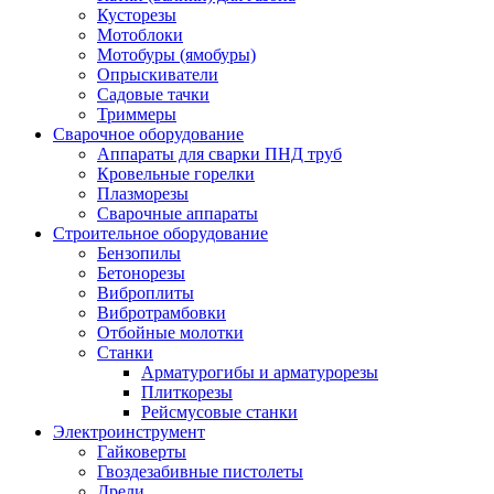
Кусторезы
Мотоблоки
Мотобуры (ямобуры)
Опрыскиватели
Садовые тачки
Триммеры
Сварочное оборудование
Аппараты для сварки ПНД труб
Кровельные горелки
Плазморезы
Сварочные аппараты
Строительное оборудование
Бензопилы
Бетонорезы
Виброплиты
Вибротрамбовки
Отбойные молотки
Станки
Арматурогибы и арматурорезы
Плиткорезы
Рейсмусовые станки
Электроинструмент
Гайковерты
Гвоздезабивные пистолеты
Дрели