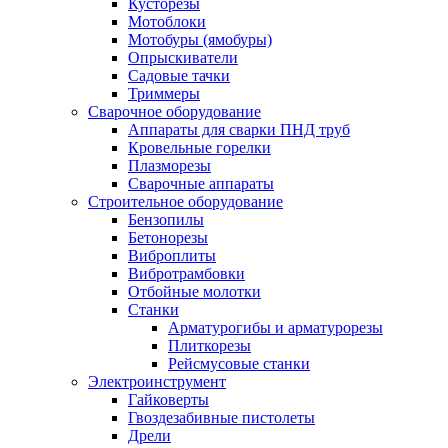
Кусторезы
Мотоблоки
Мотобуры (ямобуры)
Опрыскиватели
Садовые тачки
Триммеры
Сварочное оборудование
Аппараты для сварки ПНД труб
Кровельные горелки
Плазморезы
Сварочные аппараты
Строительное оборудование
Бензопилы
Бетонорезы
Виброплиты
Вибротрамбовки
Отбойные молотки
Станки
Арматурогибы и арматурорезы
Плиткорезы
Рейсмусовые станки
Электроинструмент
Гайковерты
Гвоздезабивные пистолеты
Дрели