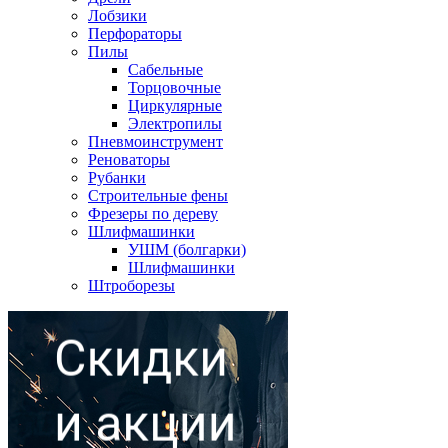
Лобзики
Перфораторы
Пилы
Сабельные
Торцовочные
Циркулярные
Электропилы
Пневмоинструмент
Реноваторы
Рубанки
Строительные фены
Фрезеры по дереву
Шлифмашинки
УШМ (болгарки)
Шлифмашинки
Штроборезы