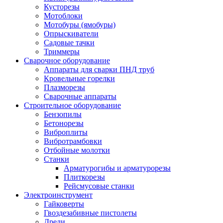
Кусторезы
Мотоблоки
Мотобуры (ямобуры)
Опрыскиватели
Садовые тачки
Триммеры
Сварочное оборудование
Аппараты для сварки ПНД труб
Кровельные горелки
Плазморезы
Сварочные аппараты
Строительное оборудование
Бензопилы
Бетонорезы
Виброплиты
Вибротрамбовки
Отбойные молотки
Станки
Арматурогибы и арматурорезы
Плиткорезы
Рейсмусовые станки
Электроинструмент
Гайковерты
Гвоздезабивные пистолеты
Дрели