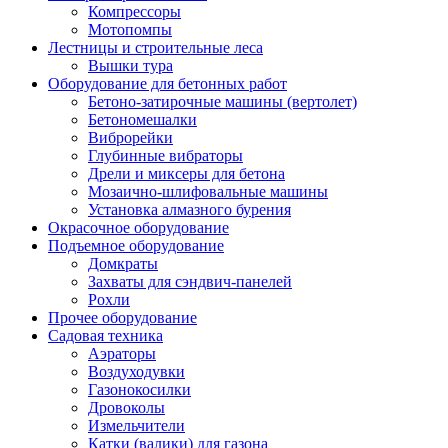
Компрессоры
Мотопомпы
Лестницы и строительные леса
Вышки тура
Оборудование для бетонных работ
Бетоно-затирочные машины (вертолет)
Бетономешалки
Виброрейки
Глубинные вибраторы
Дрели и миксеры для бетона
Мозаично-шлифовальные машины
Установка алмазного бурения
Окрасочное оборудование
Подъемное оборудование
Домкраты
Захваты для сэндвич-панелей
Рохли
Прочее оборудование
Садовая техника
Аэраторы
Воздуходувки
Газонокосилки
Дровоколы
Измельчители
Катки (валики) для газона