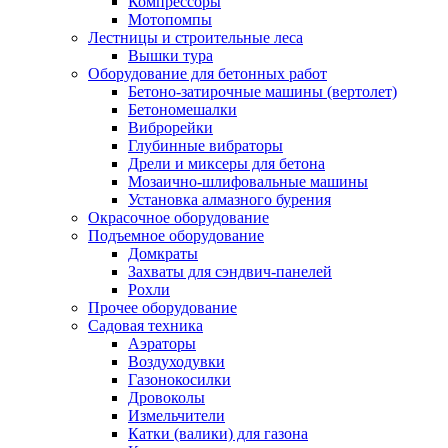
Компрессоры
Мотопомпы
Лестницы и строительные леса
Вышки тура
Оборудование для бетонных работ
Бетоно-затирочные машины (вертолет)
Бетономешалки
Виброрейки
Глубинные вибраторы
Дрели и миксеры для бетона
Мозаично-шлифовальные машины
Установка алмазного бурения
Окрасочное оборудование
Подъемное оборудование
Домкраты
Захваты для сэндвич-панелей
Рохли
Прочее оборудование
Садовая техника
Аэраторы
Воздуходувки
Газонокосилки
Дровоколы
Измельчители
Катки (валики) для газона