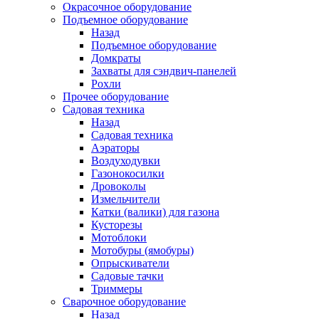
Окрасочное оборудование
Подъемное оборудование
Назад
Подъемное оборудование
Домкраты
Захваты для сэндвич-панелей
Рохли
Прочее оборудование
Садовая техника
Назад
Садовая техника
Аэраторы
Воздуходувки
Газонокосилки
Дровоколы
Измельчители
Катки (валики) для газона
Кусторезы
Мотоблоки
Мотобуры (ямобуры)
Опрыскиватели
Садовые тачки
Триммеры
Сварочное оборудование
Назад