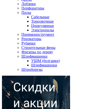
Лобзики
Перфораторы
Пилы
Сабельные
Торцовочные
Циркулярные
Электропилы
Пневмоинструмент
Реноваторы
Рубанки
Строительные фены
Фрезеры по дереву
Шлифмашинки
УШМ (болгарки)
Шлифмашинки
Штроборезы