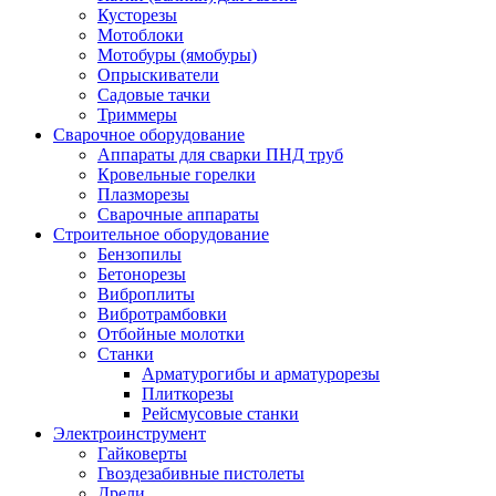
Кусторезы
Мотоблоки
Мотобуры (ямобуры)
Опрыскиватели
Садовые тачки
Триммеры
Сварочное оборудование
Аппараты для сварки ПНД труб
Кровельные горелки
Плазморезы
Сварочные аппараты
Строительное оборудование
Бензопилы
Бетонорезы
Виброплиты
Вибротрамбовки
Отбойные молотки
Станки
Арматурогибы и арматурорезы
Плиткорезы
Рейсмусовые станки
Электроинструмент
Гайковерты
Гвоздезабивные пистолеты
Дрели