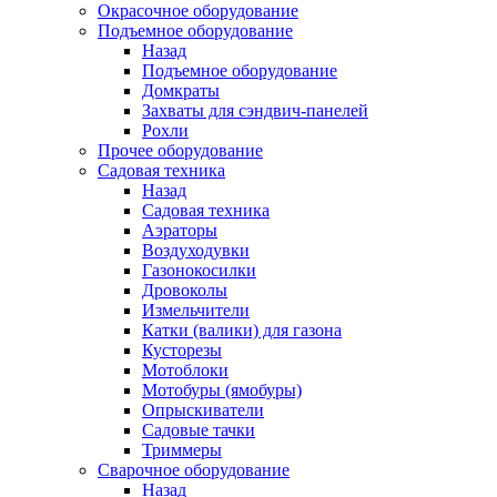
Окрасочное оборудование
Подъемное оборудование
Назад
Подъемное оборудование
Домкраты
Захваты для сэндвич-панелей
Рохли
Прочее оборудование
Садовая техника
Назад
Садовая техника
Аэраторы
Воздуходувки
Газонокосилки
Дровоколы
Измельчители
Катки (валики) для газона
Кусторезы
Мотоблоки
Мотобуры (ямобуры)
Опрыскиватели
Садовые тачки
Триммеры
Сварочное оборудование
Назад