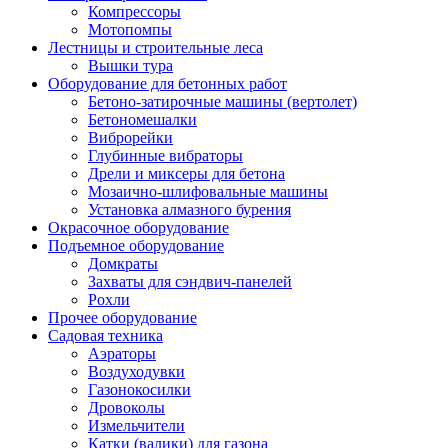
Компрессоры
Мотопомпы
Лестницы и строительные леса
Вышки тура
Оборудование для бетонных работ
Бетоно-затирочные машины (вертолет)
Бетономешалки
Виброрейки
Глубинные вибраторы
Дрели и миксеры для бетона
Мозаично-шлифовальные машины
Установка алмазного бурения
Окрасочное оборудование
Подъемное оборудование
Домкраты
Захваты для сэндвич-панелей
Рохли
Прочее оборудование
Садовая техника
Аэраторы
Воздуходувки
Газонокосилки
Дровоколы
Измельчители
Катки (валики) для газона