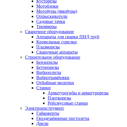
Кусторезы
Мотоблоки
Мотобуры (ямобуры)
Опрыскиватели
Садовые тачки
Триммеры
Сварочное оборудование
Аппараты для сварки ПНД труб
Кровельные горелки
Плазморезы
Сварочные аппараты
Строительное оборудование
Бензопилы
Бетонорезы
Виброплиты
Вибротрамбовки
Отбойные молотки
Станки
Арматурогибы и арматурорезы
Плиткорезы
Рейсмусовые станки
Электроинструмент
Гайковерты
Гвоздезабивные пистолеты
Дрели