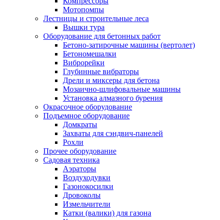
Компрессоры
Мотопомпы
Лестницы и строительные леса
Вышки тура
Оборудование для бетонных работ
Бетоно-затирочные машины (вертолет)
Бетономешалки
Виброрейки
Глубинные вибраторы
Дрели и миксеры для бетона
Мозаично-шлифовальные машины
Установка алмазного бурения
Окрасочное оборудование
Подъемное оборудование
Домкраты
Захваты для сэндвич-панелей
Рохли
Прочее оборудование
Садовая техника
Аэраторы
Воздуходувки
Газонокосилки
Дровоколы
Измельчители
Катки (валики) для газона