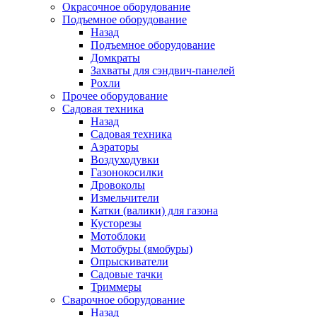
Окрасочное оборудование
Подъемное оборудование
Назад
Подъемное оборудование
Домкраты
Захваты для сэндвич-панелей
Рохли
Прочее оборудование
Садовая техника
Назад
Садовая техника
Аэраторы
Воздуходувки
Газонокосилки
Дровоколы
Измельчители
Катки (валики) для газона
Кусторезы
Мотоблоки
Мотобуры (ямобуры)
Опрыскиватели
Садовые тачки
Триммеры
Сварочное оборудование
Назад