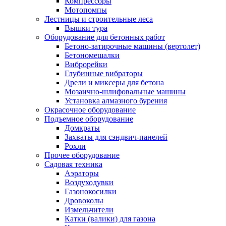
Компрессоры
Мотопомпы
Лестницы и строительные леса
Вышки тура
Оборудование для бетонных работ
Бетоно-затирочные машины (вертолет)
Бетономешалки
Виброрейки
Глубинные вибраторы
Дрели и миксеры для бетона
Мозаично-шлифовальные машины
Установка алмазного бурения
Окрасочное оборудование
Подъемное оборудование
Домкраты
Захваты для сэндвич-панелей
Рохли
Прочее оборудование
Садовая техника
Аэраторы
Воздуходувки
Газонокосилки
Дровоколы
Измельчители
Катки (валики) для газона