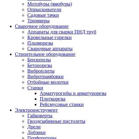
Мотобуры (ямобуры)
Опрыскиватели
Садовые тачки
Триммеры
Сварочное оборудование
Аппараты для сварки ПНД труб
Кровельные горелки
Плазморезы
Сварочные аппараты
Строительное оборудование
Бензопилы
Бетонорезы
Виброплиты
Вибротрамбовки
Отбойные молотки
Станки
Арматурогибы и арматурорезы
Плиткорезы
Рейсмусовые станки
Электроинструмент
Гайковерты
Гвоздезабивные пистолеты
Дрели
Лобзики
Перфораторы