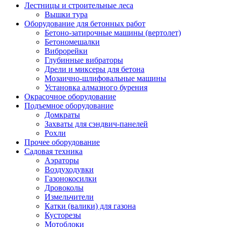
Лестницы и строительные леса
Вышки тура
Оборудование для бетонных работ
Бетоно-затирочные машины (вертолет)
Бетономешалки
Виброрейки
Глубинные вибраторы
Дрели и миксеры для бетона
Мозаично-шлифовальные машины
Установка алмазного бурения
Окрасочное оборудование
Подъемное оборудование
Домкраты
Захваты для сэндвич-панелей
Рохли
Прочее оборудование
Садовая техника
Аэраторы
Воздуходувки
Газонокосилки
Дровоколы
Измельчители
Катки (валики) для газона
Кусторезы
Мотоблоки