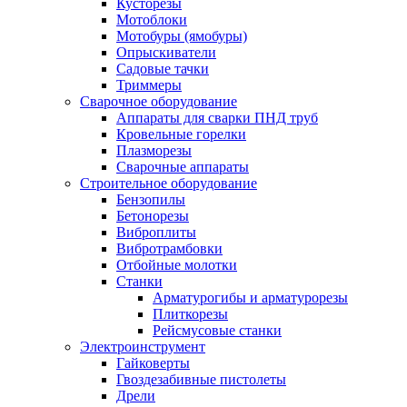
Кусторезы
Мотоблоки
Мотобуры (ямобуры)
Опрыскиватели
Садовые тачки
Триммеры
Сварочное оборудование
Аппараты для сварки ПНД труб
Кровельные горелки
Плазморезы
Сварочные аппараты
Строительное оборудование
Бензопилы
Бетонорезы
Виброплиты
Вибротрамбовки
Отбойные молотки
Станки
Арматурогибы и арматурорезы
Плиткорезы
Рейсмусовые станки
Электроинструмент
Гайковерты
Гвоздезабивные пистолеты
Дрели