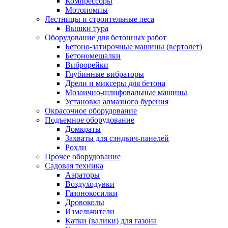
Компрессоры
Мотопомпы
Лестницы и строительные леса
Вышки тура
Оборудование для бетонных работ
Бетоно-затирочные машины (вертолет)
Бетономешалки
Виброрейки
Глубинные вибраторы
Дрели и миксеры для бетона
Мозаично-шлифовальные машины
Установка алмазного бурения
Окрасочное оборудование
Подъемное оборудование
Домкраты
Захваты для сэндвич-панелей
Рохли
Прочее оборудование
Садовая техника
Аэраторы
Воздуходувки
Газонокосилки
Дровоколы
Измельчители
Катки (валики) для газона