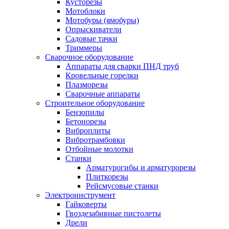
Кусторезы
Мотоблоки
Мотобуры (ямобуры)
Опрыскиватели
Садовые тачки
Триммеры
Сварочное оборудование
Аппараты для сварки ПНД труб
Кровельные горелки
Плазморезы
Сварочные аппараты
Строительное оборудование
Бензопилы
Бетонорезы
Виброплиты
Вибротрамбовки
Отбойные молотки
Станки
Арматурогибы и арматурорезы
Плиткорезы
Рейсмусовые станки
Электроинструмент
Гайковерты
Гвоздезабивные пистолеты
Дрели