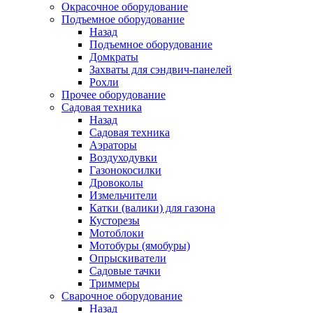
Окрасочное оборудование
Подъемное оборудование
Назад
Подъемное оборудование
Домкраты
Захваты для сэндвич-панелей
Рохли
Прочее оборудование
Садовая техника
Назад
Садовая техника
Аэраторы
Воздуходувки
Газонокосилки
Дровоколы
Измельчители
Катки (валики) для газона
Кусторезы
Мотоблоки
Мотобуры (ямобуры)
Опрыскиватели
Садовые тачки
Триммеры
Сварочное оборудование
Назад