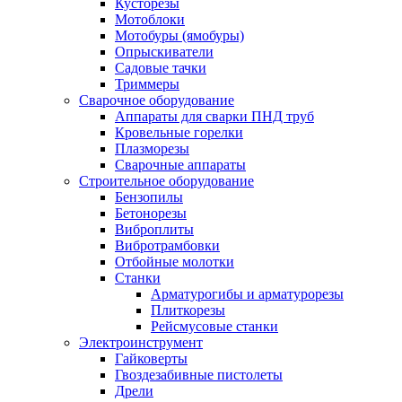
Кусторезы
Мотоблоки
Мотобуры (ямобуры)
Опрыскиватели
Садовые тачки
Триммеры
Сварочное оборудование
Аппараты для сварки ПНД труб
Кровельные горелки
Плазморезы
Сварочные аппараты
Строительное оборудование
Бензопилы
Бетонорезы
Виброплиты
Вибротрамбовки
Отбойные молотки
Станки
Арматурогибы и арматурорезы
Плиткорезы
Рейсмусовые станки
Электроинструмент
Гайковерты
Гвоздезабивные пистолеты
Дрели