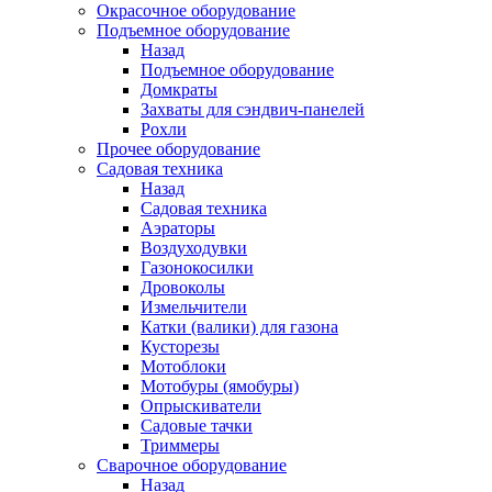
Окрасочное оборудование
Подъемное оборудование
Назад
Подъемное оборудование
Домкраты
Захваты для сэндвич-панелей
Рохли
Прочее оборудование
Садовая техника
Назад
Садовая техника
Аэраторы
Воздуходувки
Газонокосилки
Дровоколы
Измельчители
Катки (валики) для газона
Кусторезы
Мотоблоки
Мотобуры (ямобуры)
Опрыскиватели
Садовые тачки
Триммеры
Сварочное оборудование
Назад