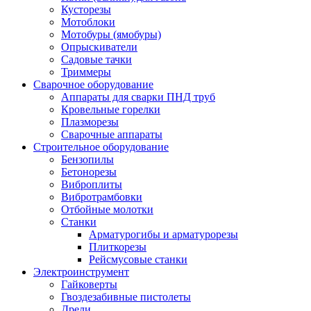
Кусторезы
Мотоблоки
Мотобуры (ямобуры)
Опрыскиватели
Садовые тачки
Триммеры
Сварочное оборудование
Аппараты для сварки ПНД труб
Кровельные горелки
Плазморезы
Сварочные аппараты
Строительное оборудование
Бензопилы
Бетонорезы
Виброплиты
Вибротрамбовки
Отбойные молотки
Станки
Арматурогибы и арматурорезы
Плиткорезы
Рейсмусовые станки
Электроинструмент
Гайковерты
Гвоздезабивные пистолеты
Дрели