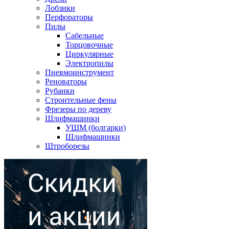
Лобзики
Перфораторы
Пилы
Сабельные
Торцовочные
Циркулярные
Электропилы
Пневмоинструмент
Реноваторы
Рубанки
Строительные фены
Фрезеры по дереву
Шлифмашинки
УШМ (болгарки)
Шлифмашинки
Штроборезы