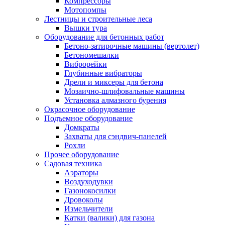
Компрессоры
Мотопомпы
Лестницы и строительные леса
Вышки тура
Оборудование для бетонных работ
Бетоно-затирочные машины (вертолет)
Бетономешалки
Виброрейки
Глубинные вибраторы
Дрели и миксеры для бетона
Мозаично-шлифовальные машины
Установка алмазного бурения
Окрасочное оборудование
Подъемное оборудование
Домкраты
Захваты для сэндвич-панелей
Рохли
Прочее оборудование
Садовая техника
Аэраторы
Воздуходувки
Газонокосилки
Дровоколы
Измельчители
Катки (валики) для газона