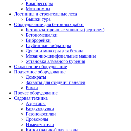
Компрессоры
Мотопомпы
Лестницы и строительные леса
Вышки тура
Оборудование для бетонных работ
Бетоно-затирочные машины (вертолет)
Бетономешалки
Виброрейки
Глубинные вибраторы
Дрели и миксеры для бетона
Мозаично-шлифовальные машины
Установка алмазного бурения
Окрасочное оборудование
Подъемное оборудование
Домкраты
Захваты для сэндвич-панелей
Рохли
Прочее оборудование
Садовая техника
Аэраторы
Воздуходувки
Газонокосилки
Дровоколы
Измельчители
Катки (валики) для газона