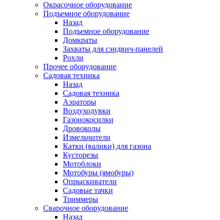
Окрасочное оборудование
Подъемное оборудование
Назад
Подъемное оборудование
Домкраты
Захваты для сэндвич-панелей
Рохли
Прочее оборудование
Садовая техника
Назад
Садовая техника
Аэраторы
Воздуходувки
Газонокосилки
Дровоколы
Измельчители
Катки (валики) для газона
Кусторезы
Мотоблоки
Мотобуры (ямобуры)
Опрыскиватели
Садовые тачки
Триммеры
Сварочное оборудование
Назад