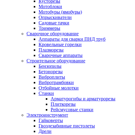
Кусторезы
Мотоблоки
Мотобуры (ямобуры)
Опрыскиватели
Садовые тачки
Триммеры
Сварочное оборудование
Аппараты для сварки ПНД труб
Кровельные горелки
Плазморезы
Сварочные аппараты
Строительное оборудование
Бензопилы
Бетонорезы
Виброплиты
Вибротрамбовки
Отбойные молотки
Станки
Арматурогибы и арматурорезы
Плиткорезы
Рейсмусовые станки
Электроинструмент
Гайковерты
Гвоздезабивные пистолеты
Дрели