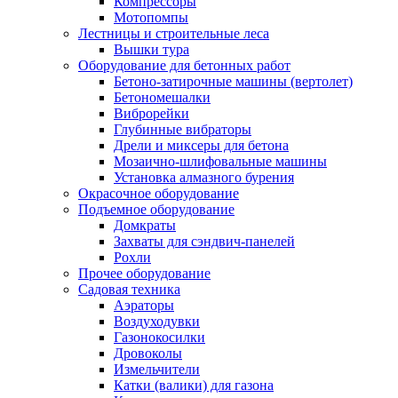
Компрессоры
Мотопомпы
Лестницы и строительные леса
Вышки тура
Оборудование для бетонных работ
Бетоно-затирочные машины (вертолет)
Бетономешалки
Виброрейки
Глубинные вибраторы
Дрели и миксеры для бетона
Мозаично-шлифовальные машины
Установка алмазного бурения
Окрасочное оборудование
Подъемное оборудование
Домкраты
Захваты для сэндвич-панелей
Рохли
Прочее оборудование
Садовая техника
Аэраторы
Воздуходувки
Газонокосилки
Дровоколы
Измельчители
Катки (валики) для газона