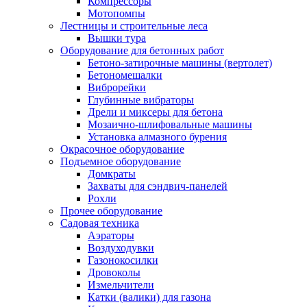
Компрессоры
Мотопомпы
Лестницы и строительные леса
Вышки тура
Оборудование для бетонных работ
Бетоно-затирочные машины (вертолет)
Бетономешалки
Виброрейки
Глубинные вибраторы
Дрели и миксеры для бетона
Мозаично-шлифовальные машины
Установка алмазного бурения
Окрасочное оборудование
Подъемное оборудование
Домкраты
Захваты для сэндвич-панелей
Рохли
Прочее оборудование
Садовая техника
Аэраторы
Воздуходувки
Газонокосилки
Дровоколы
Измельчители
Катки (валики) для газона