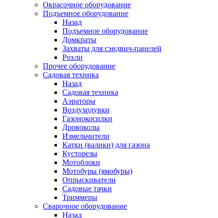
Окрасочное оборудование
Подъемное оборудование
Назад
Подъемное оборудование
Домкраты
Захваты для сэндвич-панелей
Рохли
Прочее оборудование
Садовая техника
Назад
Садовая техника
Аэраторы
Воздуходувки
Газонокосилки
Дровоколы
Измельчители
Катки (валики) для газона
Кусторезы
Мотоблоки
Мотобуры (ямобуры)
Опрыскиватели
Садовые тачки
Триммеры
Сварочное оборудование
Назад