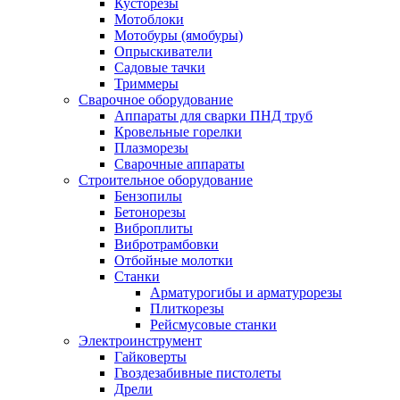
Кусторезы
Мотоблоки
Мотобуры (ямобуры)
Опрыскиватели
Садовые тачки
Триммеры
Сварочное оборудование
Аппараты для сварки ПНД труб
Кровельные горелки
Плазморезы
Сварочные аппараты
Строительное оборудование
Бензопилы
Бетонорезы
Виброплиты
Вибротрамбовки
Отбойные молотки
Станки
Арматурогибы и арматурорезы
Плиткорезы
Рейсмусовые станки
Электроинструмент
Гайковерты
Гвоздезабивные пистолеты
Дрели