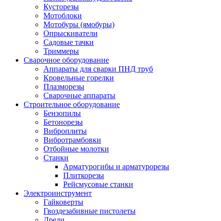
Кусторезы
Мотоблоки
Мотобуры (ямобуры)
Опрыскиватели
Садовые тачки
Триммеры
Сварочное оборудование
Аппараты для сварки ПНД труб
Кровельные горелки
Плазморезы
Сварочные аппараты
Строительное оборудование
Бензопилы
Бетонорезы
Виброплиты
Вибротрамбовки
Отбойные молотки
Станки
Арматурогибы и арматурорезы
Плиткорезы
Рейсмусовые станки
Электроинструмент
Гайковерты
Гвоздезабивные пистолеты
Дрели