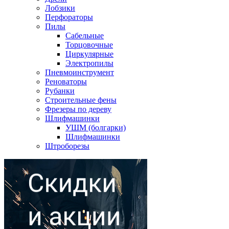
Лобзики
Перфораторы
Пилы
Сабельные
Торцовочные
Циркулярные
Электропилы
Пневмоинструмент
Реноваторы
Рубанки
Строительные фены
Фрезеры по дереву
Шлифмашинки
УШМ (болгарки)
Шлифмашинки
Штроборезы