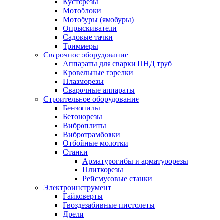
Кусторезы
Мотоблоки
Мотобуры (ямобуры)
Опрыскиватели
Садовые тачки
Триммеры
Сварочное оборудование
Аппараты для сварки ПНД труб
Кровельные горелки
Плазморезы
Сварочные аппараты
Строительное оборудование
Бензопилы
Бетонорезы
Виброплиты
Вибротрамбовки
Отбойные молотки
Станки
Арматурогибы и арматурорезы
Плиткорезы
Рейсмусовые станки
Электроинструмент
Гайковерты
Гвоздезабивные пистолеты
Дрели