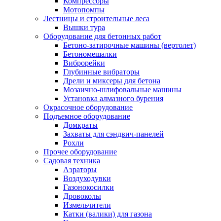
Компрессоры
Мотопомпы
Лестницы и строительные леса
Вышки тура
Оборудование для бетонных работ
Бетоно-затирочные машины (вертолет)
Бетономешалки
Виброрейки
Глубинные вибраторы
Дрели и миксеры для бетона
Мозаично-шлифовальные машины
Установка алмазного бурения
Окрасочное оборудование
Подъемное оборудование
Домкраты
Захваты для сэндвич-панелей
Рохли
Прочее оборудование
Садовая техника
Аэраторы
Воздуходувки
Газонокосилки
Дровоколы
Измельчители
Катки (валики) для газона