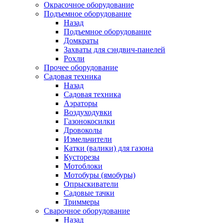
Окрасочное оборудование
Подъемное оборудование
Назад
Подъемное оборудование
Домкраты
Захваты для сэндвич-панелей
Рохли
Прочее оборудование
Садовая техника
Назад
Садовая техника
Аэраторы
Воздуходувки
Газонокосилки
Дровоколы
Измельчители
Катки (валики) для газона
Кусторезы
Мотоблоки
Мотобуры (ямобуры)
Опрыскиватели
Садовые тачки
Триммеры
Сварочное оборудование
Назад