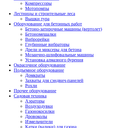
Компрессоры
Мотопомпы
Лестницы и строительные леса
Вышки тура
Оборудование для бетонных работ
Бетоно-затирочные машины (вертолет)
Бетономешалки
Виброрейки
Глубинные вибраторы
Дрели и миксеры для бетона
Мозаично-шлифовальные машины
Установка алмазного бурения
Окрасочное оборудование
Подъемное оборудование
Домкраты
Захваты для сэндвич-панелей
Рохли
Прочее оборудование
Садовая техника
Аэраторы
Воздуходувки
Газонокосилки
Дровоколы
Измельчители
Катки (валики) для газона