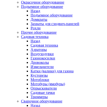
Окрасочное оборудование
Подъемное оборудование
Назад
Подъемное оборудование
Домкраты
Захваты для сэндвич-панелей
Рохли
Прочее оборудование
Садовая техника
Назад
Садовая техника
Аэраторы
Воздуходувки
Газонокосилки
Дровоколы
Измельчители
Катки (валики) для газона
Кусторезы
Мотоблоки
Мотобуры (ямобуры)
Опрыскиватели
Садовые тачки
Триммеры
Сварочное оборудование
Назад