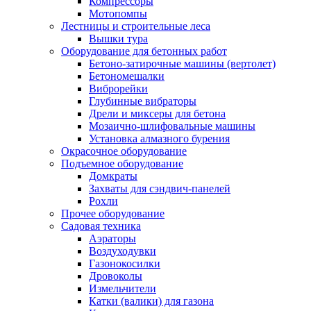
Компрессоры
Мотопомпы
Лестницы и строительные леса
Вышки тура
Оборудование для бетонных работ
Бетоно-затирочные машины (вертолет)
Бетономешалки
Виброрейки
Глубинные вибраторы
Дрели и миксеры для бетона
Мозаично-шлифовальные машины
Установка алмазного бурения
Окрасочное оборудование
Подъемное оборудование
Домкраты
Захваты для сэндвич-панелей
Рохли
Прочее оборудование
Садовая техника
Аэраторы
Воздуходувки
Газонокосилки
Дровоколы
Измельчители
Катки (валики) для газона