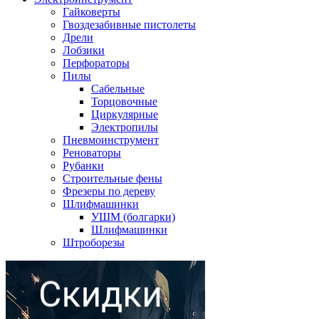
Гайковерты
Гвоздезабивные пистолеты
Дрели
Лобзики
Перфораторы
Пилы
Сабельные
Торцовочные
Циркулярные
Электропилы
Пневмоинструмент
Реноваторы
Рубанки
Строительные фены
Фрезеры по дереву
Шлифмашинки
УШМ (болгарки)
Шлифмашинки
Штроборезы