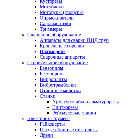
Кусторезы
Мотоблоки
Мотобуры (ямобуры)
Опрыскиватели
Садовые тачки
Триммеры
Сварочное оборудование
Аппараты для сварки ПНД труб
Кровельные горелки
Плазморезы
Сварочные аппараты
Строительное оборудование
Бензопилы
Бетонорезы
Виброплиты
Вибротрамбовки
Отбойные молотки
Станки
Арматурогибы и арматурорезы
Плиткорезы
Рейсмусовые станки
Электроинструмент
Гайковерты
Гвоздезабивные пистолеты
Дрели