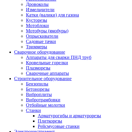
Дровоколы
Измельчители
Катки (валики) для газона
Кусторезы
Мотоблоки
Мотобуры (ямобуры)
Опрыскиватели
Садовые тачки
Триммеры
Сварочное оборудование
Аппараты для сварки ПНД труб
Кровельные горелки
Плазморезы
Сварочные аппараты
Строительное оборудование
Бензопилы
Бетонорезы
Виброплиты
Вибротрамбовки
Отбойные молотки
Станки
Арматурогибы и арматурорезы
Плиткорезы
Рейсмусовые станки
Электроинструмент