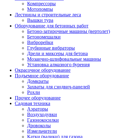
Компрессоры
Мотопомпы
Лестницы и строительные леса
Вышки тура
Оборудование для бетонных работ
Бетоно-затирочные машины (вертолет)
Бетономешалки
Виброрейки
Глубинные вибраторы
Дрели и миксеры для бетона
Мозаично-шлифовальные машины
Установка алмазного бурения
Окрасочное оборудование
Подъемное оборудование
Домкраты
Захваты для сэндвич-панелей
Рохли
Прочее оборудование
Садовая техника
Аэраторы
Воздуходувки
Газонокосилки
Дровоколы
Измельчители
Катки (валики) для газона