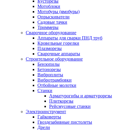
Кусторезы
Мотоблоки
Мотобуры (ямобуры)
Опрыскиватели
Садовые тачки
Триммеры
Сварочное оборудование
Аппараты для сварки ПНД труб
Кровельные горелки
Плазморезы
Сварочные аппараты
Строительное оборудование
Бензопилы
Бетонорезы
Виброплиты
Вибротрамбовки
Отбойные молотки
Станки
Арматурогибы и арматурорезы
Плиткорезы
Рейсмусовые станки
Электроинструмент
Гайковерты
Гвоздезабивные пистолеты
Дрели