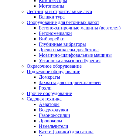
Компрессоры
Мотопомпы
Лестницы и строительные леса
Вышки тура
Оборудование для бетонных работ
Бетоно-затирочные машины (вертолет)
Бетономешалки
Виброрейки
Глубинные вибраторы
Дрели и миксеры для бетона
Мозаично-шлифовальные машины
Установка алмазного бурения
Окрасочное оборудование
Подъемное оборудование
Домкраты
Захваты для сэндвич-панелей
Рохли
Прочее оборудование
Садовая техника
Аэраторы
Воздуходувки
Газонокосилки
Дровоколы
Измельчители
Катки (валики) для газона