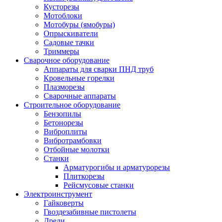
Кусторезы
Мотоблоки
Мотобуры (ямобуры)
Опрыскиватели
Садовые тачки
Триммеры
Сварочное оборудование
Аппараты для сварки ПНД труб
Кровельные горелки
Плазморезы
Сварочные аппараты
Строительное оборудование
Бензопилы
Бетонорезы
Виброплиты
Вибротрамбовки
Отбойные молотки
Станки
Арматурогибы и арматурорезы
Плиткорезы
Рейсмусовые станки
Электроинструмент
Гайковерты
Гвоздезабивные пистолеты
Дрели