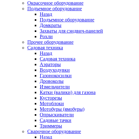
Окрасочное оборудование
Подъемное оборудование
Назад
Подъемное оборудование
Домкраты
Захваты для сэндвич-панелей
Рохли
Прочее оборудование
Садовая техника
Назад
Садовая техника
Аэраторы
Воздуходувки
Газонокосилки
Дровоколы
Измельчители
Катки (валики) для газона
Кусторезы
Мотоблоки
Мотобуры (ямобуры)
Опрыскиватели
Садовые тачки
Триммеры
Сварочное оборудование
Назад