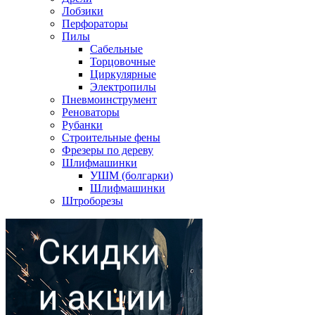
Лобзики
Перфораторы
Пилы
Сабельные
Торцовочные
Циркулярные
Электропилы
Пневмоинструмент
Реноваторы
Рубанки
Строительные фены
Фрезеры по дереву
Шлифмашинки
УШМ (болгарки)
Шлифмашинки
Штроборезы